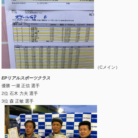
（Cメイン）
EPリアルスポーツクラス
優勝 一瀬 正信 選手
2位 石木 力夫 選手
3位 森 正敏 選手