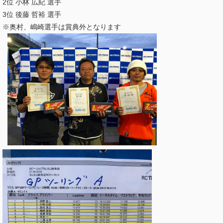
2位 小林 広紀 選手
3位 後藤 哲裕 選手
※奥村、嶋崎選手は賞典外となります