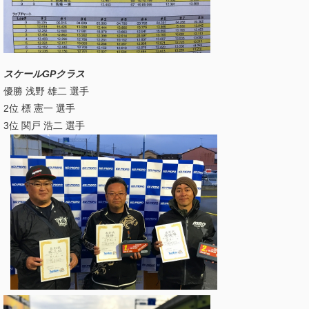
スケールGPクラス
優勝 浅野 雄二 選手
2位 標 憲一 選手
3位 関戸 浩二 選手