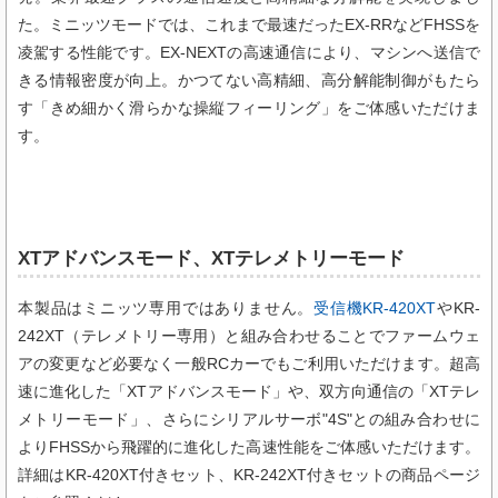
た。ミニッツモードでは、これまで最速だったEX-RRなどFHSSを
凌駕する性能です。EX-NEXTの高速通信により、マシンへ送信で
きる情報密度が向上。かつてない高精細、高分解能制御がもたら
す「きめ細かく滑らかな操縦フィーリング」をご体感いただけま
す。
XTアドバンスモード、XTテレメトリーモード
本製品はミニッツ専用ではありません。
受信機KR-420XT
やKR-
242XT（テレメトリー専用）と組み合わせることでファームウェ
アの変更など必要なく一般RCカーでもご利用いただけます。超高
速に進化した「XTアドバンスモード」や、双方向通信の「XTテレ
メトリーモード」、さらにシリアルサーボ"4S"との組み合わせに
よりFHSSから飛躍的に進化した高速性能をご体感いただけます。
詳細はKR-420XT付きセット、KR-242XT付きセットの商品ページ