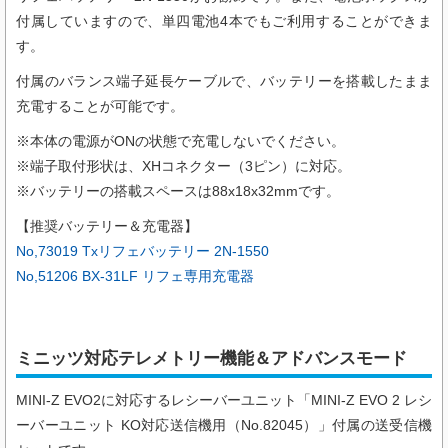
付属していますので、単四電池4本でもご利用することができま
す。
付属のバランス端子延長ケーブルで、バッテリーを搭載したまま
充電することが可能です。
※本体の電源がONの状態で充電しないでください。
※端子取付形状は、XHコネクター（3ピン）に対応。
※バッテリーの搭載スペースは88x18x32mmです。
【推奨バッテリー＆充電器】
No,73019 Txリフェバッテリー 2N-1550
No,51206 BX-31LF リフェ専用充電器
ミニッツ対応テレメトリー機能＆アドバンスモード
MINI-Z EVO2に対応するレシーバーユニット「
MINI-Z EVO 2 レシ
ーバーユニット KO対応送信機用（
No.82045
）
」付属の送受信機