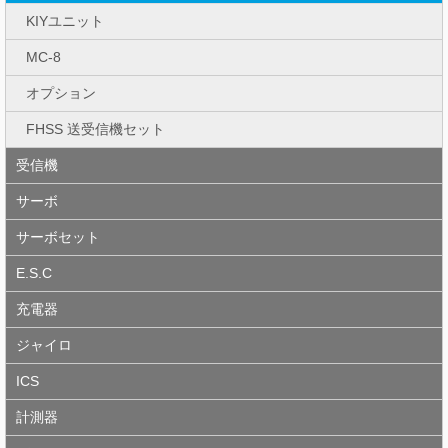
KIYユニット
MC-8
オプション
FHSS 送受信機セット
受信機
サーボ
サーボセット
E.S.C
充電器
ジャイロ
ICS
計測器