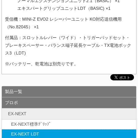
ノーマルエクステンションユニット2.1（BASIC） ×1
エキスパートグリップユニットLDT（BASIC) ×1
受信機：MINI-Z EVO2 レシーバーユニット KO対応送信機用
（
No.82045
） ×1
付属品：スロットルレバー（ワイド）・トリガーパッドセット・
ブレーキスペーサー・バランス端子延長ケーブル・TX電池ボック
ス3（LDT)
※バッテリー、乾電池は別売りです。
製品一覧
プロポ
EX-NEXT
EX-NEXT標準ｸﾞﾘｯﾌﾟ
EX-NEXT LDT