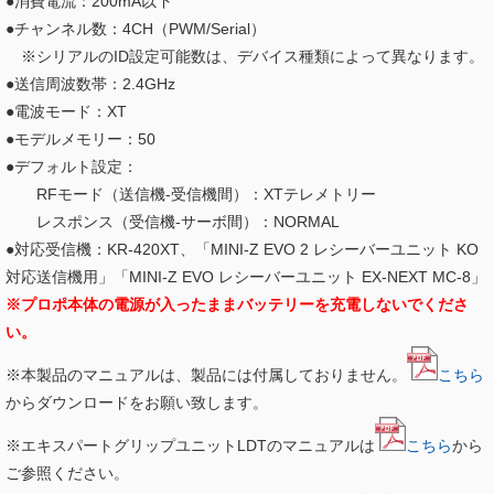
●消費電流：200mA以下
●チャンネル数：4CH（PWM/Serial）
※シリアルのID設定可能数は、デバイス種類によって異なります。
●送信周波数帯：2.4GHz
●電波モード：XT
●モデルメモリー：50
●デフォルト設定：
RFモード（送信機-受信機間）：XTテレメトリー
レスポンス（受信機-サーボ間）：NORMAL
●対応受信機：KR-420XT、「MINI-Z EVO 2 レシーバーユニット KO
対応送信機用」「MINI-Z EVO レシーバーユニット EX-NEXT MC-8」
※プロポ本体の電源が入ったままバッテリーを充電しないでくださ
い。
※本製品のマニュアルは、製品には付属しておりません。
こちら
からダウンロードをお願い致します。
※エキスパートグリップユニットLDTのマニュアルは
こちら
から
ご参照ください。