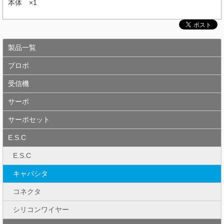
本体 ×1
製品一覧
プロポ
受信機
サーボ
サーボセット
E.S.C
E.S.C
キャパシタ
コネクタ
シリコンワイヤー