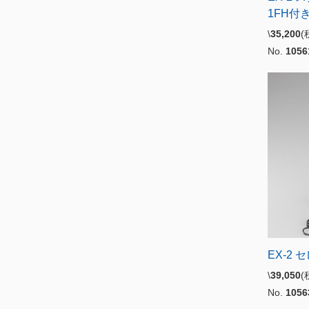
1FH付
\
35,200
No.
1056
EX-2
\
39,050
No.
1056