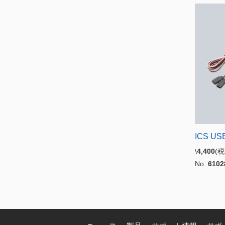
ICS U
\
4,400
(
No.
6102