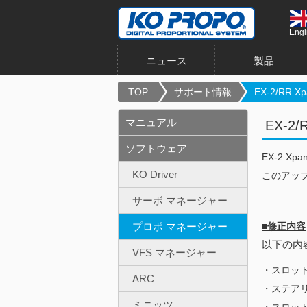
Engl
ニュース
製品
TOP
サポート情報
EX-2/RR Xpa
マニュアル
EX-2/
ソフトウェア
EX-2 X
KO Driver
このアップ
サーボ マネージャー
プロポ マネージャー
■修正内容
以下の内容
VFS マネージャー
・スロッ
ARC
・ステア
ミニッツ