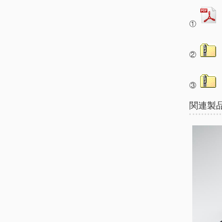
①
②
③
関連製