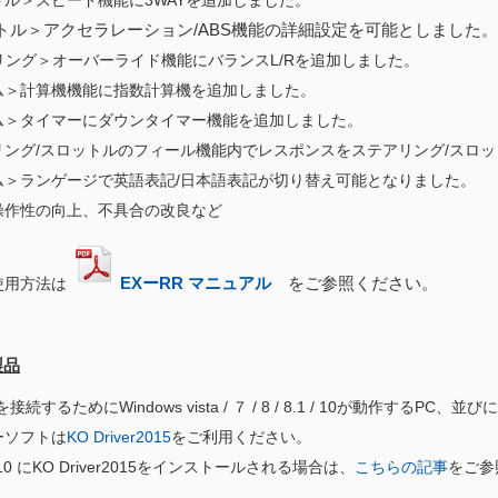
トル＞スピード機能に3WAYを追加しました。
トル＞アクセラレーション/ABS機能の詳細設定を可能としました。
リング＞オーバーライド機能にバランスL/Rを追加しました。
ム＞計算機機能に指数計算機を追加しました。
ム＞タイマーにダウンタイマー機能を追加しました。
リング/スロットルのフィール機能内でレスポンスをステアリング/スロ
ム＞ランゲージで英語表記/日本語表記が切り替え可能となりました。
操作性の向上、不具合の改良など
EXーRR マニュアル
をご参照ください。
使用方法は
製品
続するためにWindows vista / ７ / 8 / 8.1 / 10が動作するPC、並びに
ーソフトは
KO Driver2015
をご利用ください。
s 10 にKO Driver2015をインストールされる場合は、
こちらの記事
をご参