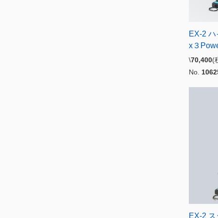
EX-2
x３Powe
\
70,400
No.
1062
EX-2