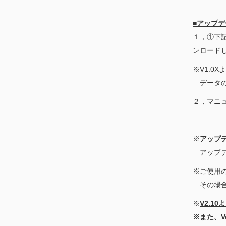
■アップ
１，①下
ンロード
※V1.0
データの
２，マニ
※
アップ
アップ
※ご使用
その場合
※
V2.1
※また、V