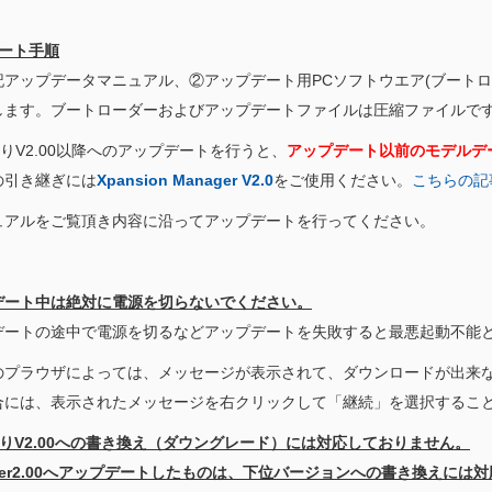
デート手順
記アップデータマニュアル、②アップデート用PCソフトウエア(ブート
します。ブートローダーおよびアップデートファイルは圧縮ファイルで
XよりV2.00以降へのアップデートを行うと、
アップデート以前のモデルデ
引き継ぎには
Xpansion Manager V2.0
をご使用ください。
こちらの記
ュアルをご覧頂き内容に沿ってアップデートを行ってください。
デート中は絶対に電源を切らないでください。
デートの途中で電源を切るなどアップデートを失敗すると最悪起動不能
のプラウザによっては、メッセージが表示されて、ダウンロードが出来
には、表示されたメッセージを右クリックして「継続」を選択するこ
0よりV2.00への書き換え（ダウングレード）には対応しておりません。
er2.00へアップデートしたものは、下位バージョンへの書き換えには