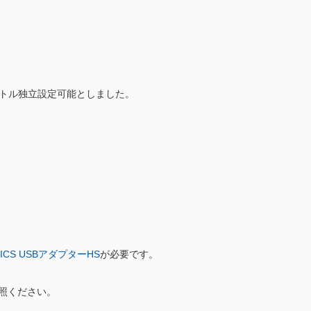
ットル独立設定可能としました。
ICS USBアダプターHS
が必要です。
照ください。