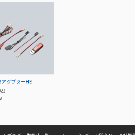
SBアダプターHS
税込)
8