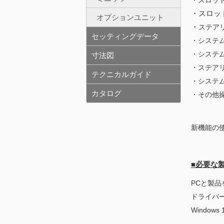
・スロッ
・スロッ
オプションユニット
・
ステア
セッティングデータ
・システ
・システ
寸法図
・ステア
テクニカルガイド
・システ
カタログ
・その他
新機能の
■必要な
PCと製品を接
ドライバ
Window