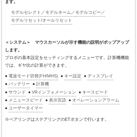
ます。
モデルセレクト
／
モデルネーム
／
モデルコピー
／
モデルリセット
/オールリセット
＜システム＞ マウスカーソルが示す機能の説明がポップアップ
します。
プロポの基本設定をセッティングするメニューです。計算機機能
では、ギヤ比の計算ができます。
●
電波モード切替(FH/MHS)
●
キー設定
●
ディスプレイ
●
バッテリー
●
計算機
●
サウンド
●
VRインフォメーション
●
キースピード
●
メニュースピード
●
表示言語
●
オペレーションアラーム
●
ユーザータイマー
※ペアリングはステアリングのETボタンで行います。