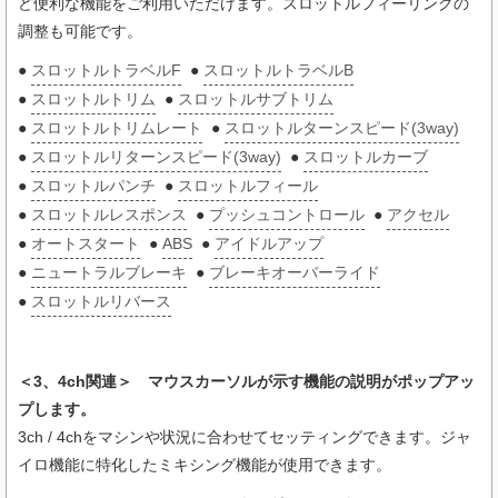
ど便利な機能をご利用いただけます。スロットルフィーリングの
調整も可能です。
●
スロットルトラベルF
●
スロットルトラベルB
●
スロットルトリム
●
スロットルサブトリム
●
スロットルトリムレート
●
スロットルターンスピード(3way)
●
スロットルリターンスピード(3way)
●
スロットルカーブ
●
スロットルパンチ
●
スロットルフィール
●
スロットルレスポンス
●
プッシュコントロール
●
アクセル
●
オートスタート
●
ABS
●
アイドルアップ
●
ニュートラルブレーキ
●
ブレーキオーバーライド
●
スロットルリバース
＜3、4ch関連＞ マウスカーソルが示す機能の説明がポップアッ
プします。
3ch / 4chをマシンや状況に合わせてセッティングできます。ジャ
イロ機能に特化したミキシング機能が使用できます。