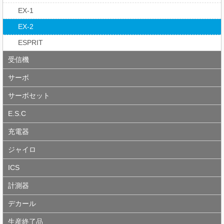
EX-1
EX-2
ESPRIT
受信機
サーボ
サーボセット
E.S.C
充電器
ジャイロ
ICS
計測器
デカール
生産終了品