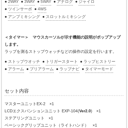
●
2WAY
●
3WAY
●
5WAY
●
アナログ
●
ジャイロ
●
ツインサーボ
●
4WS
●
アンプミキシング
●
スロットルミキシング
＜タイマー＞ マウスカーソルが示す機能の説明がポップアップ
します。
ラップを測るストップウォッチなどの操作の設定を行います。
●
ストップウオッチ
●
トリガースタート
●
ラップヒストリー
●
アラーム
●
プリアラーム
●
ラップナビ
●
タイマーモード
セット内容
マスターユニットEX-2 ×1
LCDエクスパンションユニット EXP-104(
Ver2.0
) ×1
ステアリングユニット ×1
ベーシックグリップユニット（ライトハンド） ×1