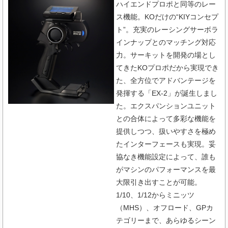
ハイエンドプロポと同等のレー
ス機能。KOだけの“KIYコンセプ
ト”。充実のレーシングサーボラ
インナップとのマッチング対応
力。サーキットを開発の場とし
てきたKOプロポだから実現でき
た、全方位でアドバンテージを
発揮する「EX-2」が誕生しまし
た。エクスパンションユニット
との合体によって多彩な機能を
提供しつつ、扱いやすさを極め
たインターフェースも実現。妥
協なき機能設定によって、誰も
がマシンのパフォーマンスを最
大限引き出すことが可能。
1/10、1/12からミニッツ
（MHS）、オフロード、GPカ
テゴリーまで、あらゆるシーン