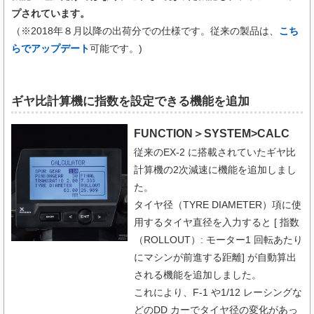
プされています。
（​※2018年８月以降の出荷分での仕様です。従来の製品は、
こち
らでアップデート
可能です。)
ギヤ比計算機に指数を設定できる機能を追加
FUNCTION＞SYSTEM>CALC
従来のEX-2 に搭載されていたギヤ比
計算機の2次減速に機能を追加しまし
た。
タイヤ径（TYRE DIAMETER）項に使
用するタイヤ直径を入力すると [ 指数
（ROLLOUT）: モーター1 回転あたり
にマシンが前進する距離] が自動算出
される機能を追加しました。
これにより、F-1 や1/12 レーシングな
どのDD カーでタイヤ径の変化があっ