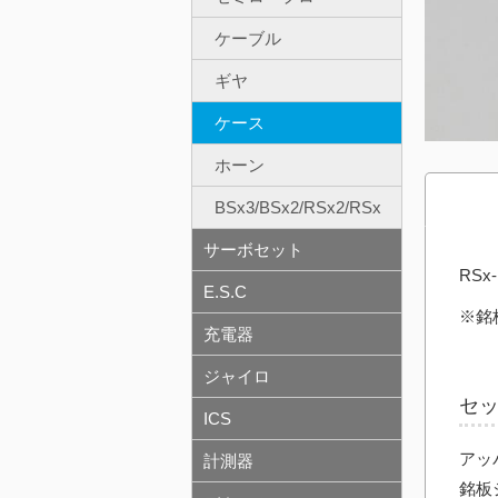
ケーブル
ギヤ
ケース
ホーン
BSx3/BSx2/RSx2/RSx
サーボセット
RS
E.S.C
※銘
充電器
ジャイロ
セ
ICS
アッ
計測器
銘板