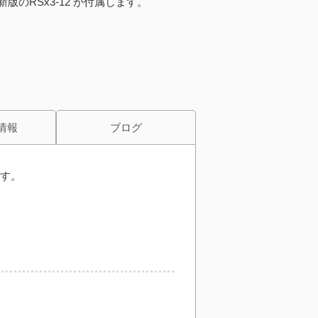
版のRSx3-12 が付属します。
情報
ブログ
です。