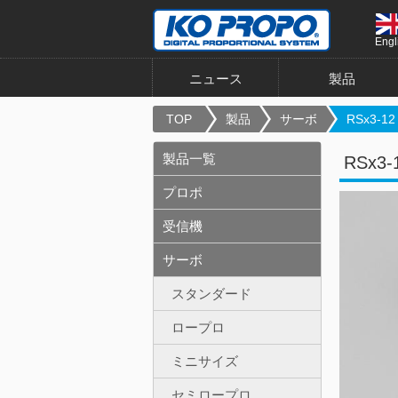
Engl
ニュース
製品
TOP
製品
サーボ
RSx3-
製品一覧
RSx3
プロポ
受信機
サーボ
スタンダード
ロープロ
ミニサイズ
セミロープロ