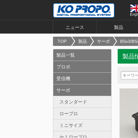
Engl
ニュース
製品
TOP
製品
サーボ
BSx3/BSx
製品一覧
製品
プロポ
受信機
サーボ
スタンダード
ロープロ
ミニサイズ
セミロープロ