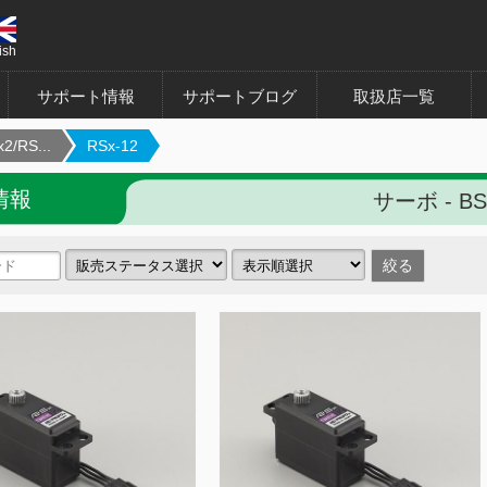
ish
サポート情報
サポートブログ
取扱店一覧
2/RS...
RSx-12
情報
サーボ - BSx