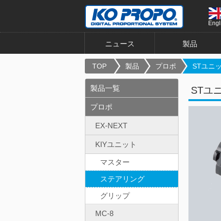
Engl
ニュース
製品
TOP
製品
プロポ
STユニ
製品一覧
STユ
プロポ
EX-NEXT
KIYユニット
マスター
ステアリング
グリップ
MC-8