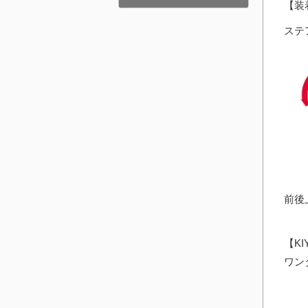
【装
ステ
前後
【K
ワン