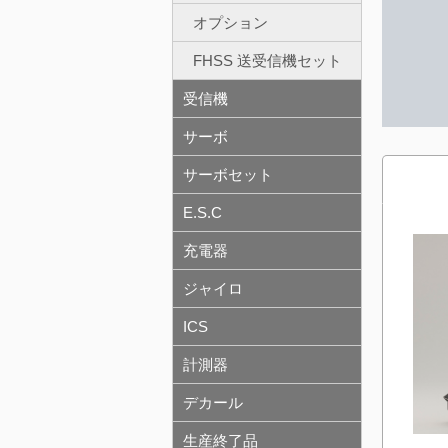
オプション
FHSS 送受信機セット
受信機
サーボ
サーボセット
E.S.C
充電器
ジャイロ
ICS
計測器
デカール
生産終了品