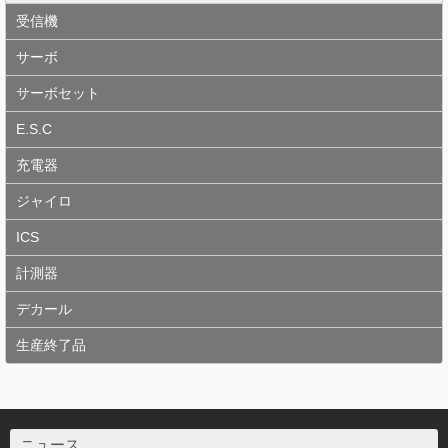
受信機
サーボ
サーボセット
E.S.C
充電器
ジャイロ
ICS
計測器
デカール
生産終了品
ニュース