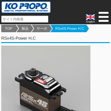
English
TOP
製品
サーボ
RSx4S-Power H.C
RSx4S-Power H.C