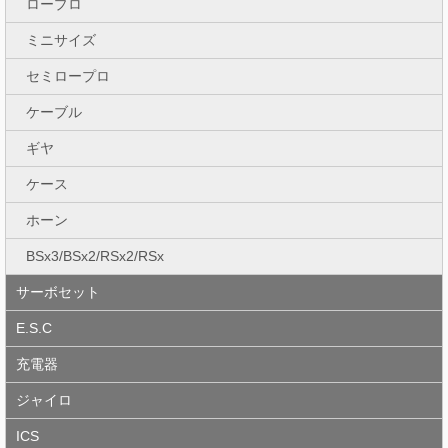
ロープロ
ミニサイズ
セミロープロ
ケーブル
ギヤ
ケース
ホーン
BSx3/BSx2/RSx2/RSx
サーボセット
E.S.C
充電器
ジャイロ
ICS