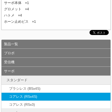
サーボ本体 ×1
グロメット ×4
ハトメ ×4
ホーン止めビス ×1
製品一覧
プロポ
受信機
サーボ
スタンダード
ブラシレス (BSx4S)
コアレス (RSx4S)
コアレス (RSx3)