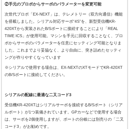
②手元のプロポからサーボのパラメーターを変更可能
次世代プロポ「EX-NEXT」は、テレメトリー（双方向通信）機能
を搭載しました。シリアル対応サーボ“4S”を、新型受信機KR-
420XTから実装されたB/Sポートに接続することにより「REAL
TIME ICS」が使用可能。マシンを手元に回収することなく、プロ
ポからサーボのパラメーターを任意にセッティング可能となりま
した。これまでより妥協なく、より自由に、突き詰めたセッティ
ングが作りやすくなっています
※シリアルで使用する場合は、EX-NEXTのXTモードでKR-420XT
のB/Sポートに接続してください。
シリアルの配線に最適な二又コード3
受信機KR-420XTはシリアルサーボを接続するB/Sポート（シリア
ルポート）が1つ装備されています。GPカーなどで使用する場合
は、サーボを2個使用しますが、ポートの分岐には別売りの「二又
コード3」がお勧めです。