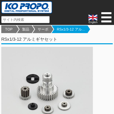
English
TOP
製品
サーボ
RSx1/3-12 アル...
RSx1/3-12 アルミギヤセット