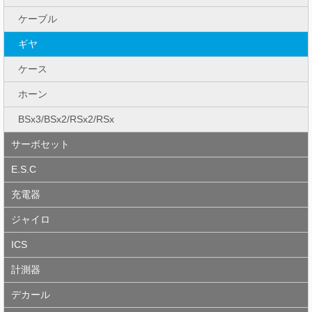
ケーブル
ギヤ
ケース
ホーン
BSx3/BSx2/RSx2/RSx
サーボセット
E.S.C
充電器
ジャイロ
ICS
計測器
デカール