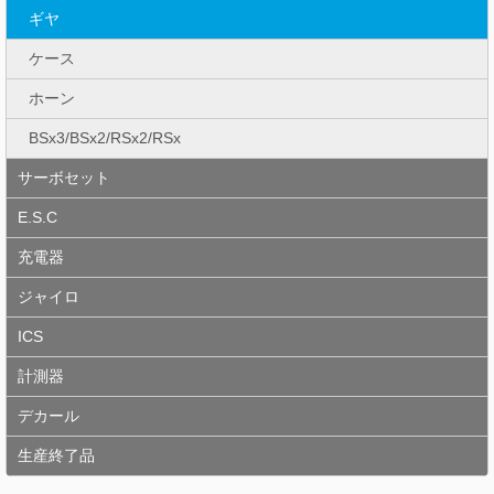
ギヤ
ケース
ホーン
BSx3/BSx2/RSx2/RSx
サーボセット
E.S.C
充電器
ジャイロ
ICS
計測器
デカール
生産終了品