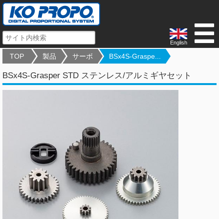
English
TOP
製品
サーボ
BSx4S-Graspe...
BSx4S-Grasper STD ステンレス/アルミギヤセット