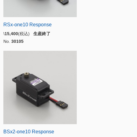
RSx-one10 Response
\
15,400
(税込)
生産終了
No.
30105
BSx2-one10 Response