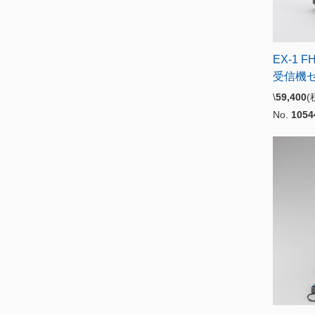
EX-1 F
受信機セ
\
59,400
No.
1054