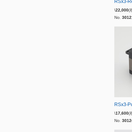
RSx3-R
\
22,000
No.
3012
RSx3-P
\
17,600
No.
3012