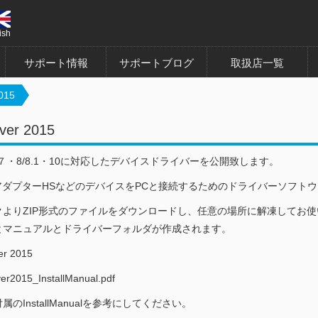
ish
サポート情報
サポートブログ
取扱店一覧
015
ver 2015
ws ７・8/8.1・10に対応したデバイスドライバーを公開致します。
SBアダプターHSなどのデバイスをPCと接続するためのドライバーソフト
クよりZIP形式のファイルをダウンロードし、任意の場所に解凍してお
とマニュアルとドライバーフォルダが作成されます。
er 2015
r2015_InstallManual.pdf
のInstallManualを参考にしてください。