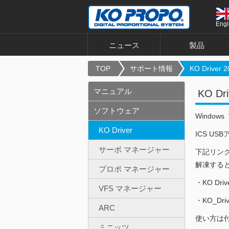
Engl
ニュース
製品
TOP
サポート情報
KO Driver 2
マニュアル
KO Dri
ソフトウェア
Windo
KO Driver
ICS U
サーボ マネージャー
下記リン
解凍する
プロポ マネージャー
・KO Driv
VFS マネージャー
・KO_Drive
ARC
使い方は付属
ミニッツ