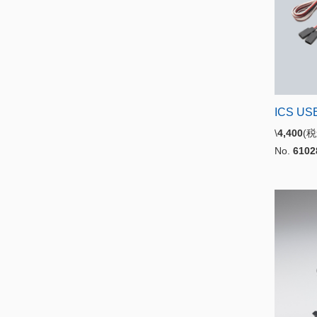
ICS U
\
4,400
(
No.
6102