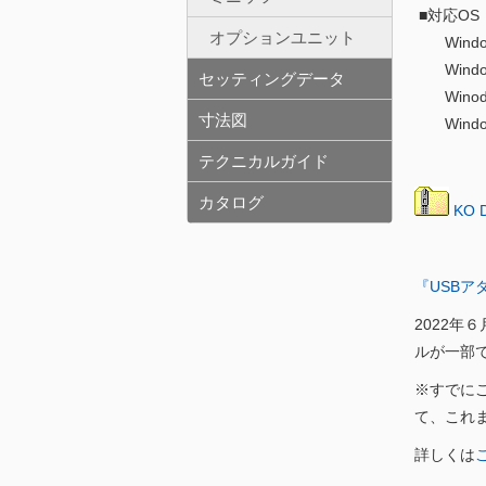
■対応OS
オプションユニット
Window
Windo
セッティングデータ
Winodo
寸法図
Windo
テクニカルガイド
カタログ
KO D
『USBア
2022年
ルが一部
※すでにご
て、これ
詳しくは