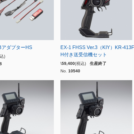
SBアダプターHS
EX-1 FHSS Ver.3（KIY）KR-413
H付き送受信機セット
税込)
\
59,400
(税込)
生産終了
8
No.
10540