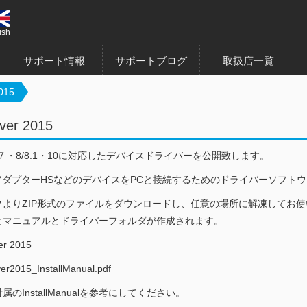
ish
サポート情報
サポートブログ
取扱店一覧
015
ver 2015
ws ７・8/8.1・10に対応したデバイスドライバーを公開致します。
SBアダプターHSなどのデバイスをPCと接続するためのドライバーソフト
クよりZIP形式のファイルをダウンロードし、任意の場所に解凍してお
とマニュアルとドライバーフォルダが作成されます。
er 2015
r2015_InstallManual.pdf
のInstallManualを参考にしてください。