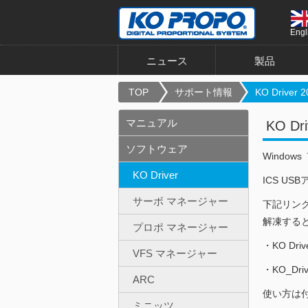
Engl
ニュース
製品
TOP
サポート情報
KO Driver 2
マニュアル
KO Dri
ソフトウェア
Windo
KO Driver
ICS U
サーボ マネージャー
下記リン
解凍する
プロポ マネージャー
・KO Driv
VFS マネージャー
・KO_Drive
ARC
使い方は付属
ミニッツ