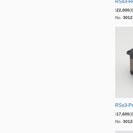
RSx3-R
\
22,000
No.
3012
RSx3-P
\
17,600
No.
3012