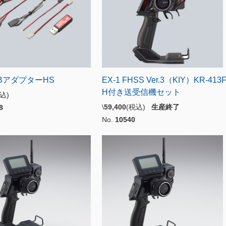
SBアダプターHS
EX-1 FHSS Ver.3（KIY）KR-413
H付き送受信機セット
税込)
\
59,400
(税込)
生産終了
8
No.
10540