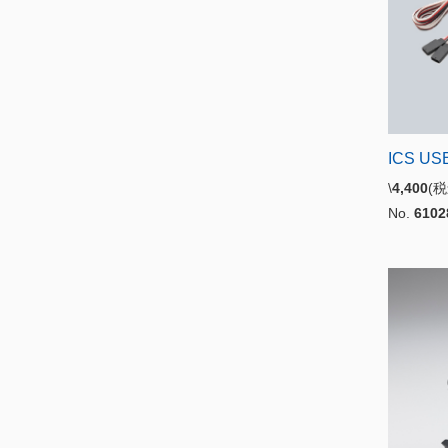
ICS U
\
4,400
(
No.
6102