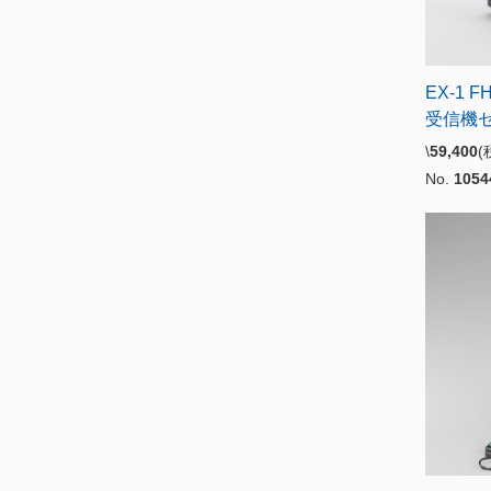
EX-1 F
受信機セ
\
59,400
No.
1054