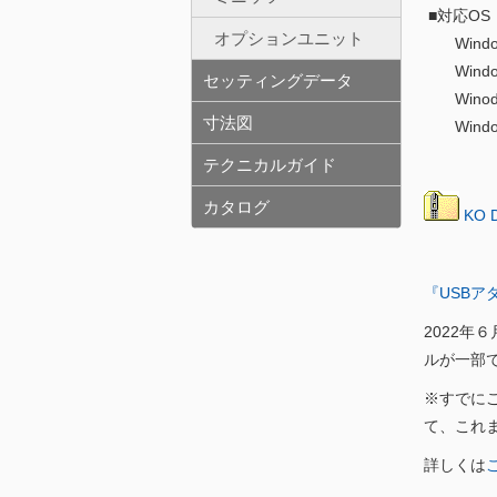
■対応OS
オプションユニット
Window
Windo
セッティングデータ
Winodo
寸法図
Windo
テクニカルガイド
カタログ
KO D
『USBア
2022年
ルが一部
※すでにご
て、これ
詳しくは