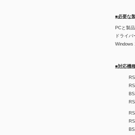
■必要な
PCと製品を
ドライバ
Window
■対応機
RSx3 Re
RSx3 O
BSx3 On
RSx3
RSx2 Re
RSx Res
BSx2 Re