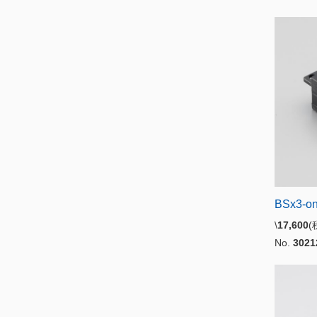
BSx3-o
\
17,600
No.
3021