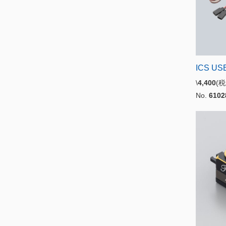
ICS U
\
4,400
(
No.
6102