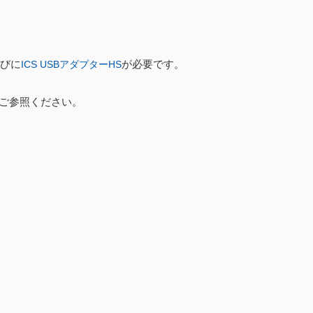
、並びに
が必要です。
ICS USBアダプターHS
ご参照ください。