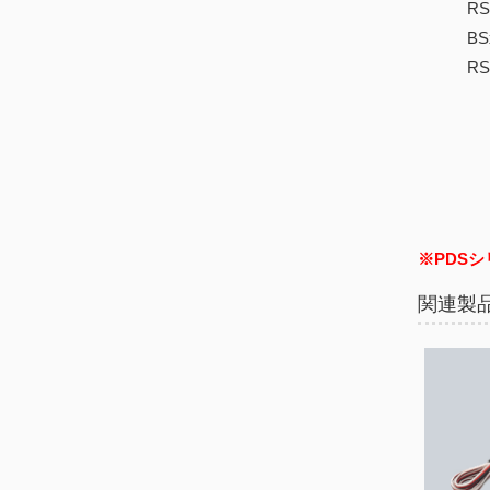
RSx On
BSx2 On
RSx 
※PDS
関連製