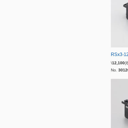
RSx3-1
\
12,100
No.
3012