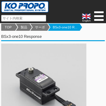
English
TOP
製品
サーボ
BSx3-one10 R...
BSx3-one10 Response