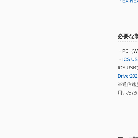
『EX-N
必要な
・PC（Win
・
ICS 
ICS 
Driver202
※通信速度
用いただ