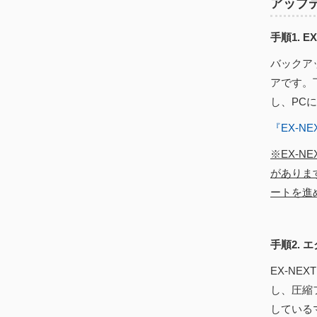
アップ
手順1. 
バックア
アです。
し、PC
『EX-
※EX-
がありま
ートを進
手順2. 
EX-N
し、圧縮
している