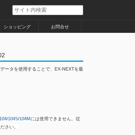
ショッピング
お問合せ
02
データを使用することで、EX-NEXTを最
04
/
104S
/
104M
には使用できません。従
ください。