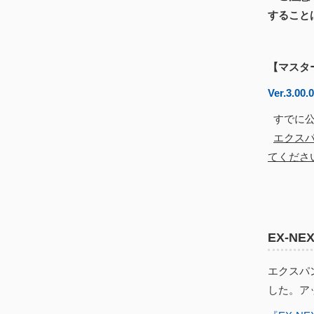
すること
【マスタ
Ver.3.00.
すでに公
エクスパ
てくださ
EX-N
エクスパン
した。アッ