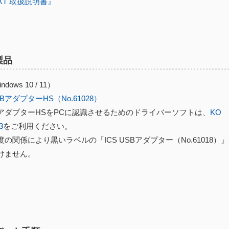
EXT 取扱説明書』
製品
dows 10 / 11）
USBアダプターHS（No.61028）
USBアダプターHSをPCに認識させるためのドライバーソフトは、
KO
3
をご利用ください。
の関係により黒いラベルの「ICS USBアダプター（No.61018）
けません。