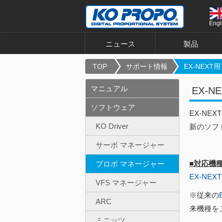
Engl
ニュース
製品
TOP
サポート情報
EX-NEXT用
マニュアル
EX-
ソフトウェア
EX-N
KO Driver
新のソフ
サーボ マネージャー
■対応機
プロポ マネージャー
EX-NEXT
VFS マネージャー
※従来の
ARC
来機種を
ミニッツ