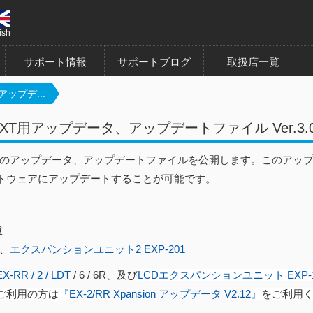
ish
サポート情報
サポートブログ
取扱店一覧
アップデ...
NEXT用アップデータ、アップデートファイル Ver.3.
EXTのアップデータ、アップデートファイルを公開します。このアップ
トウェアにアップデートすることが可能です。
種
、
エクスパンションユニット2 EXP-201
EX-RR / 2 / LDT
/ 6 / 6R、及び
LCDエクスパンションユニット EXP-1
ご利用の方は
『
EX-2/RR Xpansion アップデータ V2.12​
』
をご利用