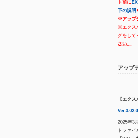
ト前に
E
下の説明
※アップ
※エクス
グをして
さい。
アップ
【エクス
Ver.3.02.
2025年
トファイ