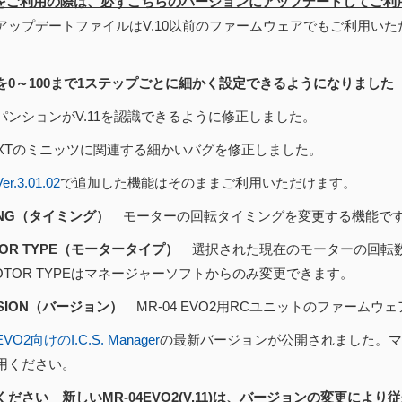
1」をご利用の際は、必ずこちらのバージョンにアップデートしてご利
アップデートファイルはV.10以前のファームウェアでもご利用い
を0～100まで1ステップごとに細かく設定できるようになりました（202
パンションがV.11を認識できるように修正しました。
NEXTのミニッツに関連する細かいバグを修正しました。
.3.01.02
で追加した機能はそのままご利用いただけます。
MING（タイミング）
モーターの回転タイミングを変更する機能で
TOR TYPE（モータータイプ）
選択された現在のモーターの回転数
OR TYPEはマネージャーソフトからのみ変更できます。
RSION（バージョン）
MR-04 EVO2用RCユニットのファーム
EVO2向けのI.C.S. Manager
の最新バージョンが公開されました。マ
用ください。
ください 新しいMR-04EVO2(V.11)は、バージョンの変更に