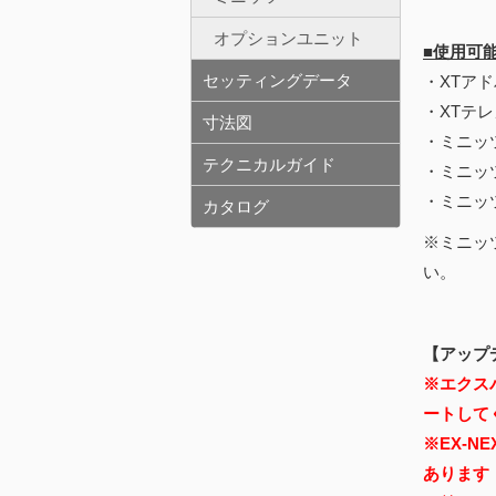
オプションユニット
■使用可
セッティングデータ
・XTアド
・XTテレ
寸法図
・ミニッツ
テクニカルガイド
・ミニッ
・ミニッ
カタログ
※ミニッ
い。
【アップ
※エクスパ
ートして
※EX-
あります