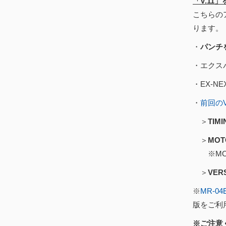
「V.1
こちらの
ります。
・
パンチ
・エクス
・EX-
・
前回のVer
＞
TI
＞
MO
※MOT
＞
VE
※
MR-04
版をご利
※ご注意