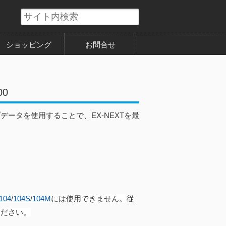
ショッピング
お問合せ
00
データを使用することで、EX-NEXTを最
04
/
104S
/
104M
には使用できません。従
ください。