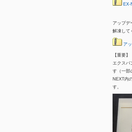
EX-
アップデ
解凍して
アッ
【重要】
エクスパン
す（一部
NEXT
す。