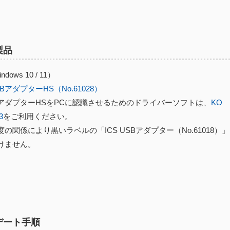
製品
dows 10 / 11）
USBアダプターHS（No.61028）
USBアダプターHSをPCに認識させるためのドライバーソフトは、
KO
3
をご利用ください。
の関係により黒いラベルの「ICS USBアダプター（No.61018）
けません。
デート手順