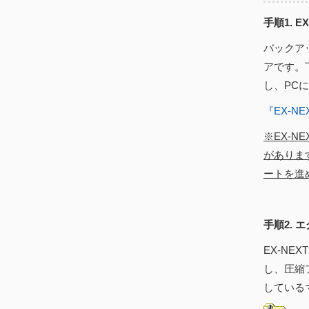
手順1. 
バックア
アです。
し、PC
『EX-
※EX-
がありま
ートを進
手順2. 
EX-N
し、圧縮
している