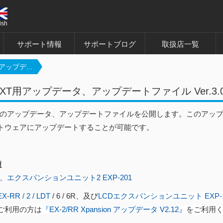
ish
サポート情報
サポートブログ
取扱店一覧
アップデ...
NEXT用アップデータ、アップデートファイル Ver.3.
EXTのアップデータ、アップデートファイルを公開します。このアップ
トウェアにアップデートすることが可能です。
種
、
エクスパンションユニット2 EXP-201
EX-RR / 2 / LDT
/ 6 / 6R、及び
LCDエクスパンションユニット EXP-1
ご利用の方は
『
EX-2/RR Xpansion アップデータ V2.12​
』
をご利用