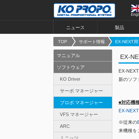
Engl
ニュース
製品
TOP
サポート情報
EX-NEXT用
マニュアル
EX-
ソフトウェア
EX-N
KO Driver
新のソフ
サーボ マネージャー
■対応機
プロポ マネージャー
EX-NEXT
VFS マネージャー
※従来の
ARC
来機種を
ミニッツ