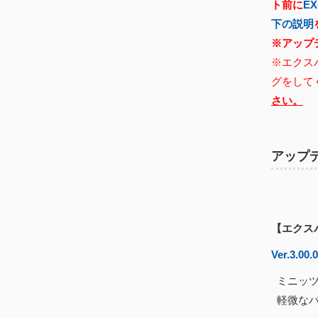
ト前に
E
下の説明
※アップ
※エクス
グをして
さい。
アップ
【エクス
Ver.3.00.
ミニッツ
軽微なバ