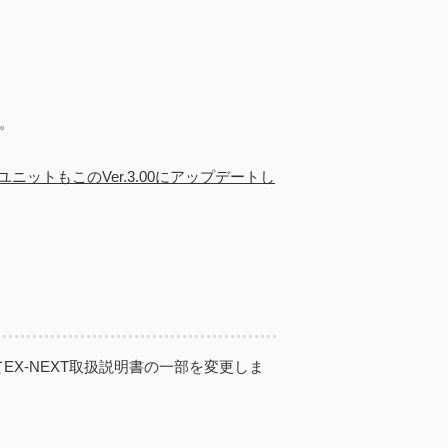
た。
ニットもこのVer.3.00にアップデートし
てEX-NEXT取扱説明書の一部を変更しま