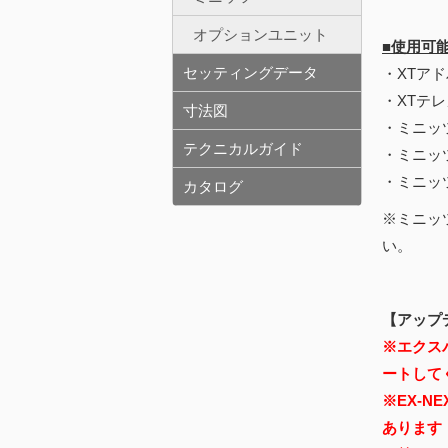
オプションユニット
■使用可
セッティングデータ
・XTアド
・XTテレ
寸法図
・ミニッツ
テクニカルガイド
・ミニッ
・ミニッ
カタログ
※ミニッ
い。
【アップ
※エクスパ
ートして
※EX-
あります