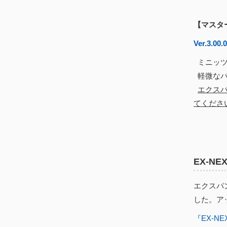
【マスタ
Ver.3.00.
ミニッツ
軽微なバ
エクスパ
てくださ
EX-N
エクスパン
した。アッ
『EX-N