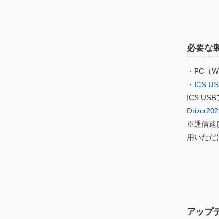
必要な
・PC（Win
・
ICS 
ICS 
Driver202
※通信速度
用いただ
アップ