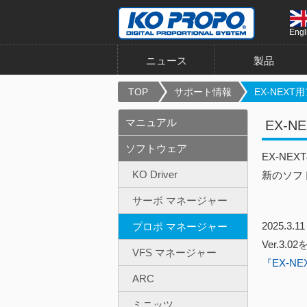
Engl
ニュース
製品
TOP
サポート情報
EX-NEXT用
マニュアル
EX-N
ソフトウェア
EX-N
KO Driver
新のソフ
サーボ マネージャー
2025.
プロポ マネージャー
Ver.3.
VFS マネージャー
『EX-N
ARC
ミニッツ