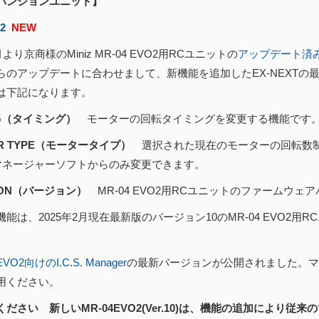
パンションユニット】
02
NEW
月より京商様のMiniz MR-04 EVO2用RCユニットの
アップデート済
らのアップデートに合わせまして、新機能を追加したEX-NEXT
は下記になります。
NG（タイミング）
モーターの回転タイミングを変更する機能です
R TYPE（モータータイプ）
選択された現在のモーターの回転数制
はマネージャーソフトからのみ変更できます。
ION（バージョン）
MR-04 EVO2用RCユニットのファームウェ
能は、2025年2月現在最新版のバージョン10のMR-04 EVO2
。
EVO2向けのI.C.S. Manager
の最新バージョンが公開されました。マ
用ください。
ださい 新しいMR-04EVO2(Ver.10)は、機能の追加により