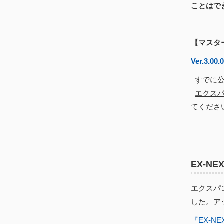
ことはで
【マスタ
Ver.3.00.
すでに公
エクスパ
てくださ
EX-N
エクスパン
した。アッ
『EX-N