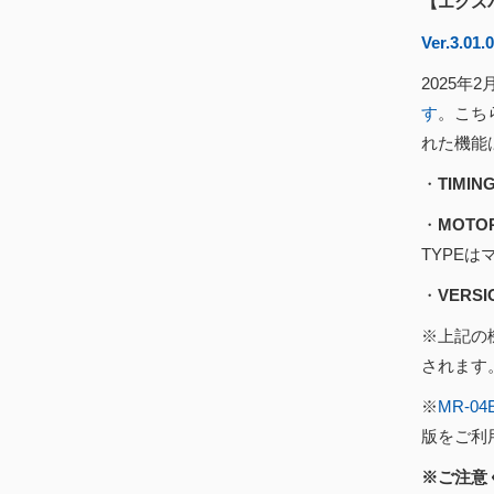
【エクス
Ver.3.01.
2025年2
す
。こち
れた機能
・
TIMI
・
MOTO
TYPE
・
VERS
※上記の機
されます
※
MR-04
版をご利
※ご注意く