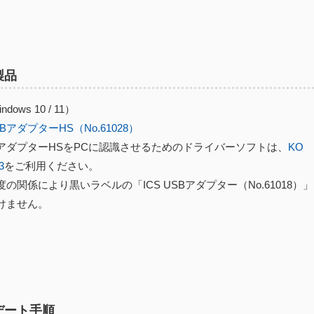
製品
dows 10 / 11）
USBアダプターHS（No.61028）
USBアダプターHSをPCに認識させるためのドライバーソフトは、
KO
3
をご利用ください。
の関係により黒いラベルの「ICS USBアダプター（No.61018）
けません。
デート手順