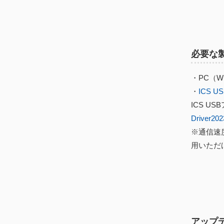
必要な
・PC（Win
・
ICS 
ICS 
Driver202
※通信速度
用いただ
アップ