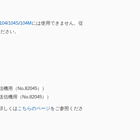
04
/
104S
/
104M
には使用できません。従
ください。
信機用（No.82045）
）
送信機用（No.82045）
）
詳しくは
こちらのページ
をご参照くださ