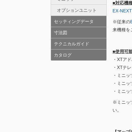
■対応機
オプションユニット
EX-NEXT
セッティングデータ
※従来の
来機種を
寸法図
テクニカルガイド
■使用可
カタログ
・XTアド
・XTテレ
・ミニッツ
・ミニッ
・ミニッ
※ミニッ
い。
【アップ