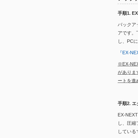
手順1. 
バックア
アです。
し、PC
『EX-
※EX-
がありま
ートを進
手順2. 
EX-N
し、圧縮
している