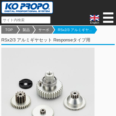
English
TOP
製品
サーボ
RSx2/3 アルミギヤ...
RSx2/3 アルミギヤセット Responseタイプ用