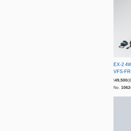
EX-2 4
VFS-F
\
49,500
No.
1062