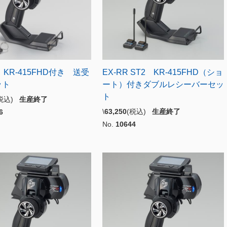
 KR-415FHD付き 送受
EX-RR ST2 KR-415FHD（ショ
ット
ート）付きダブルレシーバーセッ
ト
(税込)
生産終了
\
63,250
(税込)
生産終了
6
No.
10644