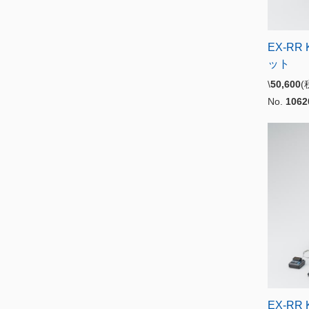
EX-RR
ット
\
50,600
No.
1062
EX-RR