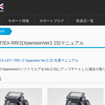
ish
サポート情報
サポートブログ
取扱店一覧
RR...
T/EX-RR/2(XpansionVer2.15)マニュアル
-LDT / RR / 2 Xpansion Ver.2.15 共通マニュアル
nsionのソフトウエアをVer.2.15にアップデートした場合の
品