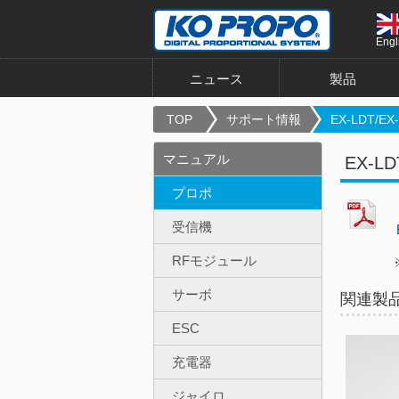
Engl
ニュース
製品
TOP
サポート情報
EX-LDT/EX-
マニュアル
EX-LD
プロポ
受信機
EX
RFモジュール
※Xpa
サーボ
関連製
ESC
充電器
ジャイロ