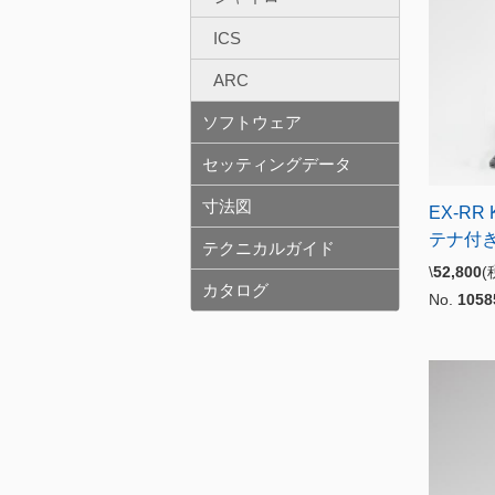
ICS
ARC
ソフトウェア
セッティングデータ
寸法図
EX-RR
テナ付
テクニカルガイド
\
52,800
カタログ
No.
1058