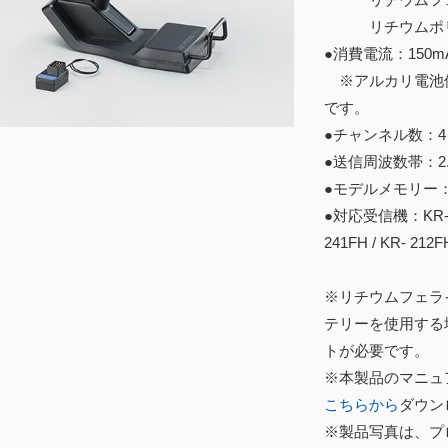
リチウムポリマー
●消費電流：150m
※アルカリ電池使
です。
●チャンネル数：4
●送信周波数帯：2.
●モデルメモリー：
●対応受信機：KR-418F
241FH / KR- 212F
※リチウムフェラ
テリーを使用する
トが必要です。
※本製品のマニュ
こちらから
ダウン
※製品写真は、プ