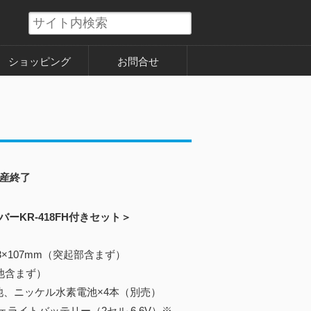
ショッピング
お問合せ
産終了
バーKR-418FH付きセット＞
63×107mm（突起部含まず）
電池含まず）
池、ニッケル水素電池×4本（別売）
トバッテリー（2セル 6.6V）※