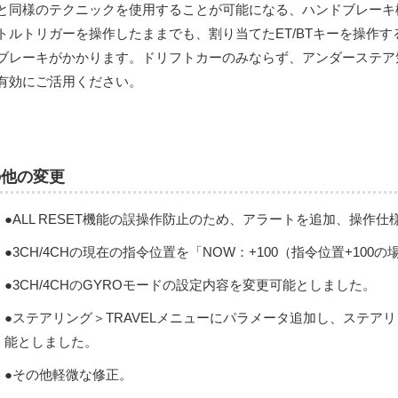
と同様のテクニックを使用することが可能になる、ハンドブレーキ
トルトリガーを操作したままでも、割り当てたET/BTキーを操作
ブレーキがかかります。ドリフトカーのみならず、アンダーステア
有効にご活用ください。
の他の変更
●ALL RESET機能の誤操作防止のため、アラートを追加、操作
●3CH/4CHの現在の指令位置を「NOW：+100（指令位置+10
●3CH/4CHのGYROモードの設定内容を変更可能としました。
●ステアリング＞TRAVELメニューにパラメータ追加し、ステア
能としました。
●その他軽微な修正。