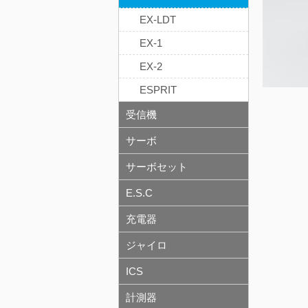
EX-LDT
EX-1
EX-2
ESPRIT
受信機
サーボ
サーボセット
E.S.C
充電器
ジャイロ
ICS
計測器