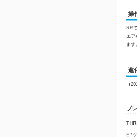
操
RR
エア
ます
進
（2
ブ
THR
EP