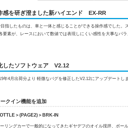
作感を研ぎ澄ました新ハイエンド EX-RR
で目指したものは、車と一体と感じることができる操作感でした。
各要素が、レースにおいて数値では表現しにくい感性を大事なパラ
。
化したソフトウェア V2.12
019年4月出荷分より 軽微なバグを修正したV2.12にアップデートし
レークイン機能を追加
OTTLE＞
(PAGE2)
＞
BRK-IN
ツーリングカーで一般的になってきたギヤデフのオイル撹拌、ボー