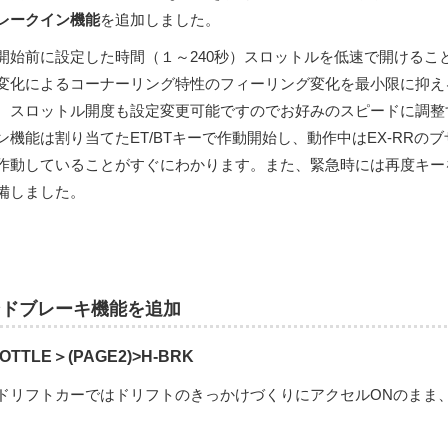
レークイン機能
を追加しました。
開始前に設定した時間（１～240秒）スロットルを低速で開けるこ
変化によるコーナーリング特性のフィーリング変化を最小限に抑え
、スロットル開度も設定変更可能ですのでお好みのスピードに調整
ン機能は割り当てたET/BTキーで作動開始し、動作中はEX-RR
作動していることがすぐにわかります。また、緊急時には再度キー
備しました。
ンドブレーキ機能を追加
OTTLE＞(PAGE2)>H-BRK
ドリフトカーではドリフトのきっかけづくりにアクセルONのまま