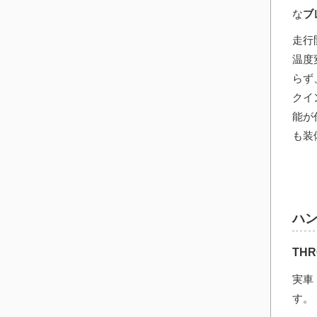
な
ブ
走行
温度
らず
クイ
能が
も装
ハ
THR
実車
す。