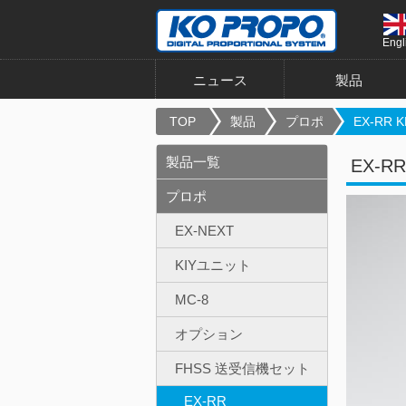
Engl
ニュース
製品
TOP
製品
プロポ
EX-RR KR
製品一覧
EX-R
プロポ
EX-NEXT
KIYユニット
MC-8
オプション
FHSS 送受信機セット
EX-RR