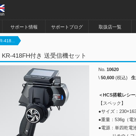
ish
サポート情報
サポートブログ
取扱店一覧
-418...
R KR-418FH付き 送受信機セット
No.
10620
\
50,600
(税込)
生
＜HCS搭載レシー
【スペック】
●サイズ：230×1
●重量：536g（
●電源：単四乾電
リチウムフェライ