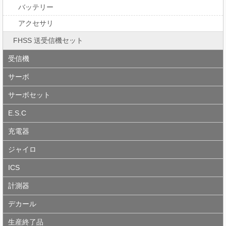
バッテリー
アクセサリ
FHSS 送受信機セット
受信機
サーボ
サーボセット
E.S.C
充電器
ジャイロ
ICS
計測器
デカール
生産終了品