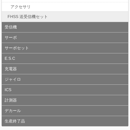
アクセサリ
FHSS 送受信機セット
受信機
サーボ
サーボセット
E.S.C
充電器
ジャイロ
ICS
計測器
デカール
生産終了品