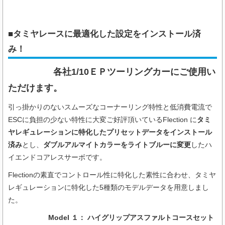
■タミヤレースに最適化した設定をインストール済
み！
各社1/10ＥＰツーリングカーにご使用い
ただけます。
引っ掛かりのないスムーズなコーナーリング特性と低消費電流で
ESCに負担の少ない特性に大変ご好評頂いているFlection に
タミ
ヤレギュレーションに特化したプリセットデータをインストール
済み
とし、
ダブルアルマイトカラーをライトブルーに変更
したハ
イエンドコアレスサーボです。
Flectionの素直でコントロール性に特化した素性に合わせ、タミヤ
レギュレーションに特化した5種類のモデルデータを用意しまし
た。
Model １： ハイグリップアスファルトコースセット