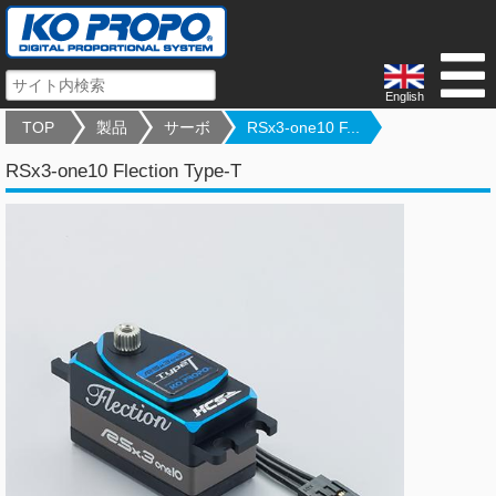
English
TOP
製品
サーボ
RSx3-one10 F...
RSx3-one10 Flection Type-T