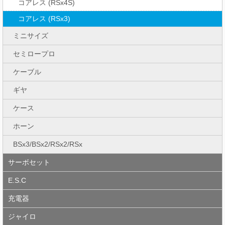
コアレス (RSx4S)
コアレス (RSx3)
ミニサイズ
セミロープロ
ケーブル
ギヤ
ケース
ホーン
BSx3/BSx2/RSx2/RSx
サーボセット
E.S.C
充電器
ジャイロ