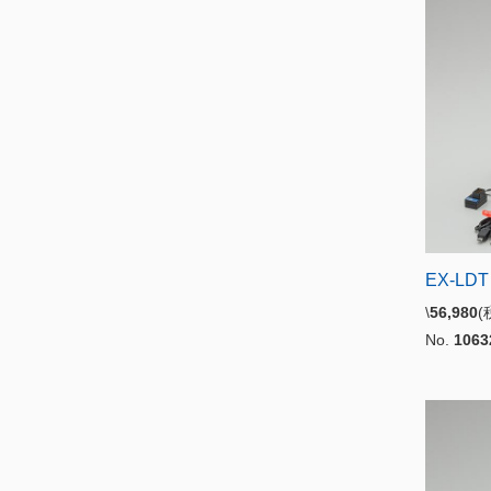
EX-LD
\
56,980
No.
1063