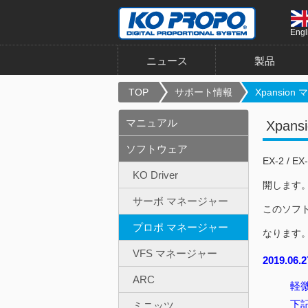
Engl
ニュース
製品
TOP
サポート情報
Xpansion 
マニュアル
Xpan
ソフトウェア
EX-2 / 
KO Driver
開します
サーボ マネージャー
このソフト
プロポ マネージャー
なります
VFS マネージャー
2019.06
ARC
軽
下
ミニッツ