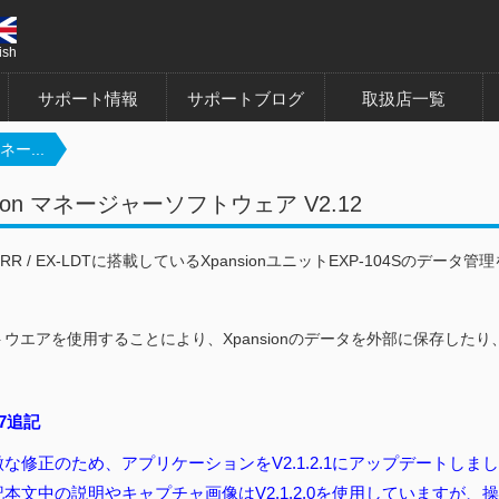
ish
サポート情報
サポートブログ
取扱店一覧
マネー...
sion マネージャーソフトウェア V2.12
EX-RR / EX-LDTに搭載しているXpansionユニットEXP-104Sのデータ管理
。
ウエアを使用することにより、Xpansionのデータを外部に保存した
。
.27追記
微な修正のため、アプリケーションをV2.1.2.1にアップデートしま
記本文中の説明やキャプチャ画像はV2.1.2.0を使用していますが