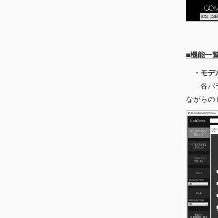
■機能一
・モデ
各パラメ
ながらの