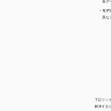
各データ
・モデ
異なるバ
下記リン
解凍する