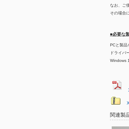
なお、ご
その場合
■必要な
PCと製品を接
ドライバ
Window
X
関連製