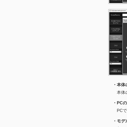
・本体
本体のデ
・PC
PCで編
・モデ