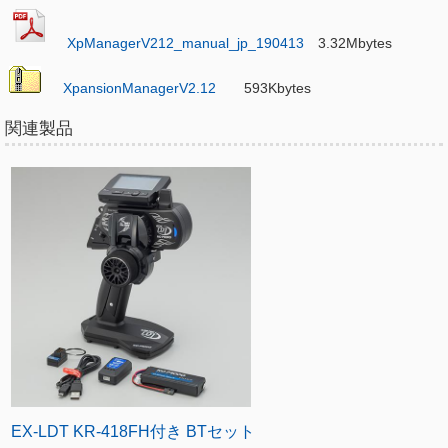
XpManagerV212_manual_jp_190413
3.32Mbytes
XpansionManagerV2.12
593Kbytes
関連製品
EX-LDT KR-418FH付き BTセット