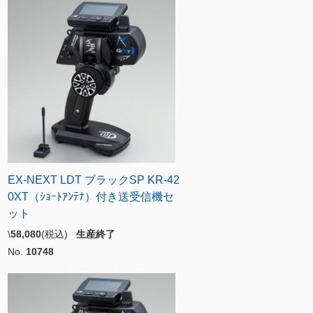
EX-NEXT LDT ブラックSP KR-42
0XT（ｼｮｰﾄｱﾝﾃﾅ）付き送受信機セ
ット
\
58,080
(税込)
生産終了
No.
10748