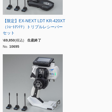
【限定】EX-NEXT LDT KR-420XT
（ｼｮｰﾄｱﾝﾃﾅ）トリプルレシーバー
セット
\
69,850
(税込)
生産終了
No.
10695