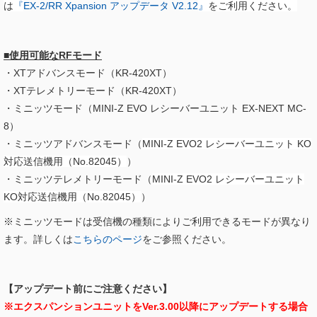
は
『
EX-2/RR Xpansion アップデータ V2.12​
』
をご利用ください。
■使用可能なRFモード
・XTアドバンスモード（KR-420XT）
・XTテレメトリーモード（KR-420XT）
・ミニッツモード（MINI-Z EVO レシーバーユニット EX-NEXT MC-
8）
・ミニッツアドバンスモード（
MINI-Z EVO2 レシーバーユニット KO
対応送信機用（No.82045）
）
・ミニッツテレメトリーモード（
MINI-Z EVO2 レシーバーユニット
KO対応送信機用（No.82045）
）
※ミニッツモードは受信機の種類によりご利用できるモードが異なり
ます。詳しくは
こちらのページ
をご参照ください。
【アップデート前にご注意ください】
※エクスパンションユニットをVer.3.00以降にアップデートする場合