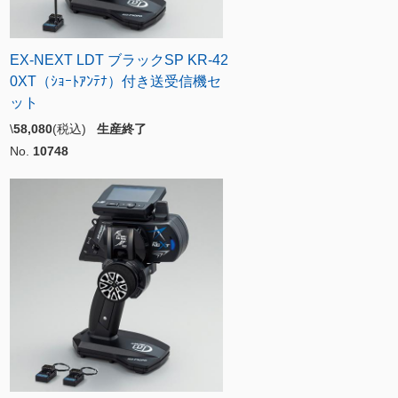
EX-NEXT LDT ブラックSP KR-42
0XT（ｼｮｰﾄｱﾝﾃﾅ）付き送受信機セ
ット
\
58,080
(税込)
生産終了
No.
10748