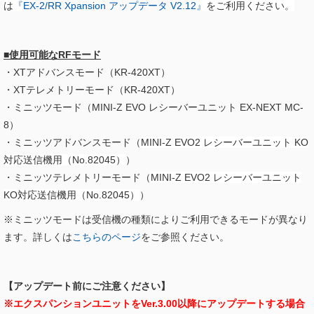
は
『
EX-2/RR Xpansion アップデータ V2.12​
』
をご利用ください。
■使用可能なRFモード
・XTアドバンスモード（KR-420XT）
・XTテレメトリーモード（KR-420XT）
・ミニッツモード（MINI-Z EVO レシーバーユニット EX-NEXT MC-
8）
・ミニッツアドバンスモード（
MINI-Z EVO2 レシーバーユニット KO
対応送信機用（No.82045）
）
・ミニッツテレメトリーモード（
MINI-Z EVO2 レシーバーユニット
KO対応送信機用（No.82045）
）
※ミニッツモードは受信機の種類によりご利用できるモードが異なり
ます。詳しくは
こちらのページ
をご参照ください。
【アップデート前にご注意ください】
※エクスパンションユニットをVer.3.00以降にアップデートする場合