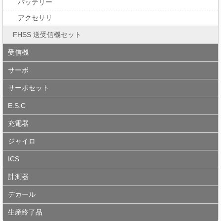
バッテリー
アクセサリ
FHSS 送受信機セット
受信機
サーボ
サーボセット
E.S.C
充電器
ジャイロ
ICS
計測器
デカール
生産終了品