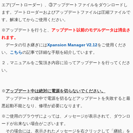
エア(ブートローダー）、③アップデートファイルをダウンロードし
ます。ブートローダーおよびアップデートファイルは圧縮ファイルで
す。解凍してからご使用ください。
※アップデートを行うと、
アップデート以前のモデルデータは消去さ
れます。
データの引き継ぎには
Xpansion Manager V2.12
をご使用くださ
い。
こちら
の記事で詳細な手順を紹介しています。
２，マニュアルをご覧頂き内容に沿ってアップデートを行ってくださ
い。
※
アップデート中は絶対に電源を切らないでください。
アップデートの途中で電源を切るなどアップデートを失敗すると最
悪起動不能となり、修理が必要になります。
※ご使用のプラウザによっては、メッセージが表示されて、ダウンロ
ードが出来ない場合がございます。
その場合には、表示されたメッセージを右クリックして「継続」を