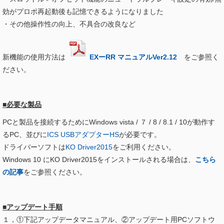
効がプロポ再起動後も記憶できるようになりました
・その他操作性の向上、不具合の改良など
新機能の使用方法は
EXーRR マニュアルVer2.12
をご参照く
ださい。
■必要な製品
PCと製品を接続するためにWindows vista / ７ / 8 / 8.1 / 10が動作す
るPC、並びに
ICS USBアダプターHS
が必要です。
ドライバーソフトは
KO Driver2015
をご利用ください。
Windows 10 にKO Driver2015をインストールされる場合は、
こちら
の記事
をご参照ください。
■アップデート手順
１，①下記アップデータマニュアル、②アップデート用PCソフトウ