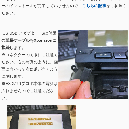
ーのインストールが完了していませんので、
こちらの記事
をご参照く
ださい。
ICS USB アダプターHSに付属
の
延長ケーブルをXpansionに
接続
します。
※コネクターの向きにご注意く
ださい。右の写真のように、画
面に向かって右に爪が向くよう
に刺します。
※EX-2/RRプロポ本体の電源は
入れませんのでご注意くださ
い。