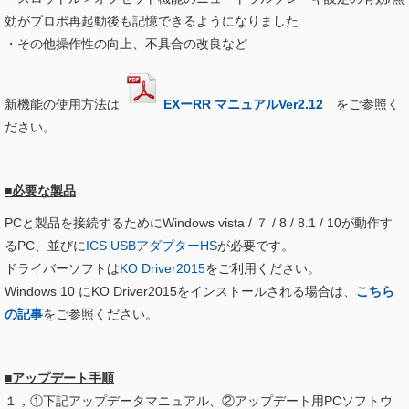
効がプロポ再起動後も記憶できるようになりました
・その他操作性の向上、不具合の改良など
新機能の使用方法は
EXーRR マニュアルVer2.12
をご参照く
ださい。
■必要な製品
PCと製品を接続するためにWindows vista / ７ / 8 / 8.1 / 10が動作す
るPC、並びに
ICS USBアダプターHS
が必要です。
ドライバーソフトは
KO Driver2015
をご利用ください。
Windows 10 にKO Driver2015をインストールされる場合は、
こちら
の記事
をご参照ください。
■アップデート手順
１，①下記アップデータマニュアル、②アップデート用PCソフトウ