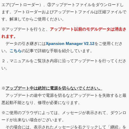
エア(ブートローダー）、③アップデートファイルをダウンロードし
ます。ブートローダーおよびアップデートファイルは圧縮ファイルで
す。解凍してからご使用ください。
※アップデートを行うと、
アップデート以前のモデルデータは消去さ
れます。
データの引き継ぎには
Xpansion Manager V2.12
をご使用くださ
い。
こちら
の記事で詳細な手順を紹介しています。
２，マニュアルをご覧頂き内容に沿ってアップデートを行ってくださ
い。
※
アップデート中は絶対に電源を切らないでください。
アップデートの途中で電源を切るなどアップデートを失敗すると最
悪起動不能となり、修理が必要になります。
※ご使用のプラウザによっては、メッセージが表示されて、ダウンロ
ードが出来ない場合がございます。
その場合には、表示されたメッセージを右クリックして「継続」を