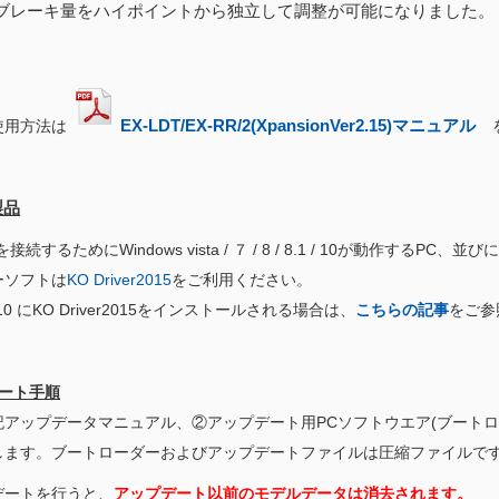
ブレーキ量をハイポイントから独立して調整が可能になりました。
EX-LDT/EX-RR/2(XpansionVer2.15)マニュアル
を
使用方法は
製品
続するためにWindows vista / ７ / 8 / 8.1 / 10が動作するPC、並びに
ーソフトは
KO Driver2015
をご利用ください。
s 10 にKO Driver2015をインストールされる場合は、
こちらの記事
をご参
デート手順
記アップデータマニュアル、②アップデート用PCソフトウエア(ブート
します。ブートローダーおよびアップデートファイルは圧縮ファイルで
デートを行うと、
アップデート以前のモデルデータは消去されます。