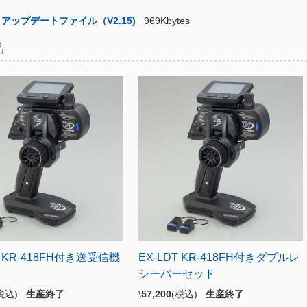
アップデートファイル（V2.15)
969Kbytes
品
T KR-418FH付き送受信機
EX-LDT KR-418FH付きダブルレ
シーバーセット
(税込)
生産終了
\
57,200
(税込)
生産終了