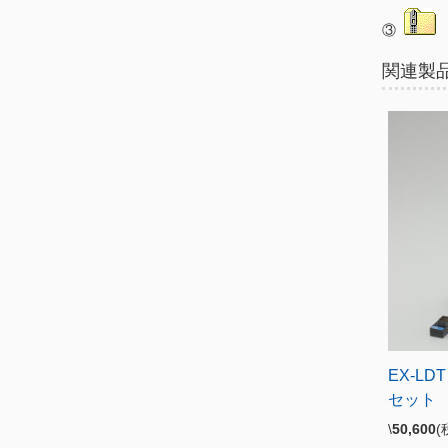
③
関連製
EX-LD
セット
\
50,600