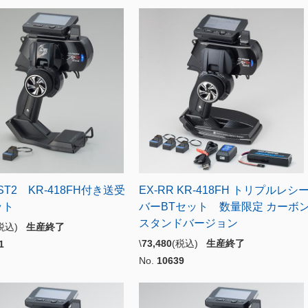
 ST2 KR-418FH付き送受
EX-RR KR-418FH トリプルレシ
ット
バーBTセット 数量限定 カーボ
スタンドバージョン
(税込)
生産終了
\
73,480
(税込)
生産終了
1
No.
10639