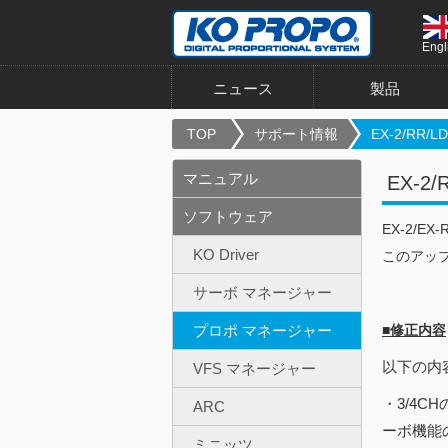
Engl
ニュース
製品
TOP
サポート情報
EX-2/RR/LDT
マニュアル
EX-2/
ソフトウェア
EX-2/EX
KO Driver
このアップ
サーボ マネージャー
プロポ マネージャー
■修正内容
以下の内容
VFS マネージャー
・3/4C
ARC
ーボ機能
ミニッツ