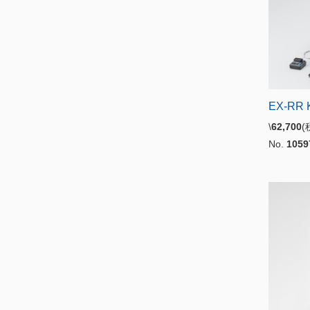
EX-RR
\
62,700
No.
1059