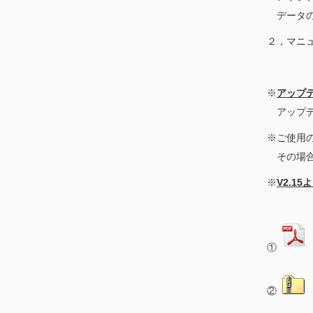
データの
２，マニ
※
アップ
アップ
※ご使用
その場合
※
V2.
①
②