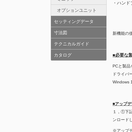
・ハンド
オプションユニット
セッティングデータ
寸法図
新機能の
テクニカルガイド
カタログ
■必要な
PCと製品を接
ドライバ
Window
■アップ
１，①下
ンロード
※アップ