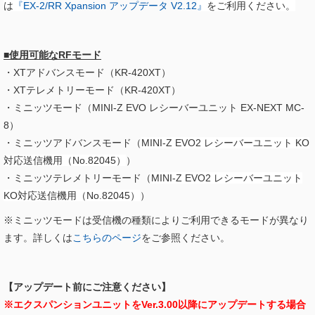
は
『
EX-2/RR Xpansion アップデータ V2.12​
』
をご利用ください。
■使用可能なRFモード
・XTアドバンスモード（KR-420XT）
・XTテレメトリーモード（KR-420XT）
・ミニッツモード（MINI-Z EVO レシーバーユニット EX-NEXT MC-
8）
・ミニッツアドバンスモード（
MINI-Z EVO2 レシーバーユニット KO
対応送信機用（No.82045）
）
・ミニッツテレメトリーモード（
MINI-Z EVO2 レシーバーユニット
KO対応送信機用（No.82045）
）
※ミニッツモードは受信機の種類によりご利用できるモードが異なり
ます。詳しくは
こちらのページ
をご参照ください。
【アップデート前にご注意ください】
※エクスパンションユニットをVer.3.00以降にアップデートする場合