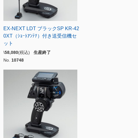
EX-NEXT LDT ブラックSP KR-42
0XT（ｼｮｰﾄｱﾝﾃﾅ）付き送受信機セ
ット
\
58,080
(税込)
生産終了
No.
10748