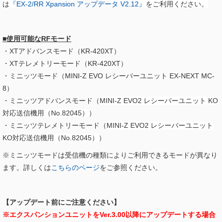
は
『
EX-2/RR Xpansion アップデータ V2.12​
』
をご利用ください。
■使用可能なRFモード
・XTアドバンスモード（KR-420XT）
・XTテレメトリーモード（KR-420XT）
・ミニッツモード（MINI-Z EVO レシーバーユニット EX-NEXT MC-
8）
・ミニッツアドバンスモード（
MINI-Z EVO2 レシーバーユニット KO
対応送信機用（No.82045）
）
・ミニッツテレメトリーモード（
MINI-Z EVO2 レシーバーユニット
KO対応送信機用（No.82045）
）
※ミニッツモードは受信機の種類によりご利用できるモードが異なり
ます。詳しくは
こちらのページ
をご参照ください。
【アップデート前にご注意ください】
※エクスパンションユニットをVer.3.00以降にアップデートする場合