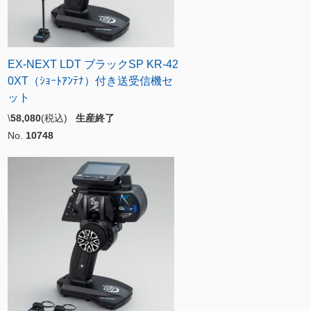
EX-NEXT LDT ブラックSP KR-42
0XT（ｼｮｰﾄｱﾝﾃﾅ）付き送受信機セ
ット
\
58,080
(税込)
生産終了
No.
10748