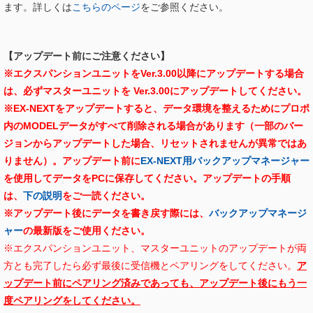
ます。詳しくは
こちらのページ
をご参照ください。
【アップデート前にご注意ください】
※エクスパンションユニットをVer.3.00以降にアップデートする場合
は、必ずマスターユニットを Ver.3.00にアップデートしてください。
※EX-NEXTをアップデートすると、データ環境を整えるためにプロポ
内のMODELデータがすべて削除される場合があります（一部のバー
ジョンからアップデートした場合、リセットされませんが異常ではあ
りません）。アップデート前に
EX-NEXT用バックアップマネージャー
を使用してデータをPCに保存してください。
アップデートの手順
は、
下の説明
をご一読ください。
※アップデート後にデータを書き戻す際には、
バックアップマネージ
ャー
の最新版をご使用ください。
※エクスパンションユニット、マスターユニットのアップデートが両
方とも完了したら必ず最後に受信機とペアリングをしてください。
ア
ップデート前にペアリング済みであっても、アップデート後にもう一
度ペアリングをしてください。