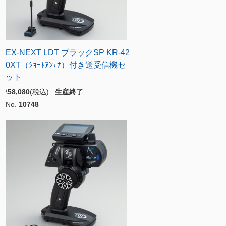
EX-NEXT LDT ブラックSP KR-42
0XT（ｼｮｰﾄｱﾝﾃﾅ）付き送受信機セ
ット
\
58,080
(税込)
生産終了
No.
10748