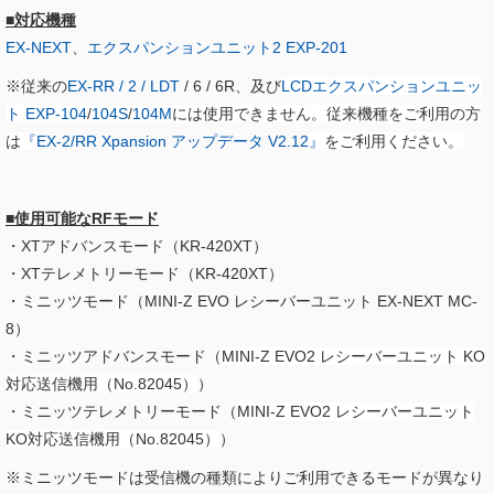
■対応機種
EX-NEXT
、
エクスパンションユニット2 EXP-201
※従来の
EX-RR / 2 / LDT
/ 6 / 6R、及び
LCDエクスパンションユニッ
ト EXP-104
/
104S
/
104M
には使用できません。従来機種をご利用の方
は
『
EX-2/RR Xpansion アップデータ V2.12​
』
をご利用ください。
■使用可能なRFモード
・XTアドバンスモード（KR-420XT）
・XTテレメトリーモード（KR-420XT）
・ミニッツモード（MINI-Z EVO レシーバーユニット EX-NEXT MC-
8）
・ミニッツアドバンスモード（
MINI-Z EVO2 レシーバーユニット KO
対応送信機用（No.82045）
）
・ミニッツテレメトリーモード（
MINI-Z EVO2 レシーバーユニット
KO対応送信機用（No.82045）
）
※ミニッツモードは受信機の種類によりご利用できるモードが異なり