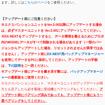
ます。詳しくは
こちらのページ
をご参照ください。
【アップデート前にご注意ください】
※エクスパンションユニットをVer.3.00以降にアップデートする場合
は、必ずマスターユニットを Ver.3.00にアップデートしてください。
※EX-NEXTをアップデートすると、データ環境を整えるためにプロポ
内のMODELデータがすべて削除される場合があります（一部のバー
ジョンからアップデートした場合、リセットされませんが異常ではあ
りません）。アップデート前に
EX-NEXT用バックアップマネージャー
を使用してデータをPCに保存してください。
アップデートの手順
は、
下の説明
をご一読ください。
※アップデート後にデータを書き戻す際には、
バックアップマネージ
ャー
の最新版をご使用ください。
※エクスパンションユニット、マスターユニットのアップデートが両
方とも完了したら必ず最後に受信機とペアリングをしてください。
ア
ップデート前にペアリング済みであっても、アップデート後にもう一
度ペアリングをしてください。