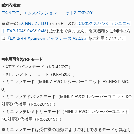
■対応機種
EX-NEXT
、
エクスパンションユニット2 EXP-201
※従来の
EX-RR / 2 / LDT
/ 6 / 6R、及び
LCDエクスパンションユニッ
ト EXP-104
/
104S
/
104M
には使用できません。従来機種をご利用の方
は
『
EX-2/RR Xpansion アップデータ V2.12​
』
をご利用ください。
■使用可能なRFモード
・XTアドバンスモード（KR-420XT）
・XTテレメトリーモード（KR-420XT）
・ミニッツモード（MINI-Z EVO レシーバーユニット EX-NEXT MC-
8）
・ミニッツアドバンスモード（
MINI-Z EVO2 レシーバーユニット KO
対応送信機用（No.82045）
）
・ミニッツテレメトリーモード（
MINI-Z EVO2 レシーバーユニット
KO対応送信機用（No.82045）
）
※ミニッツモードは受信機の種類によりご利用できるモードが異なり