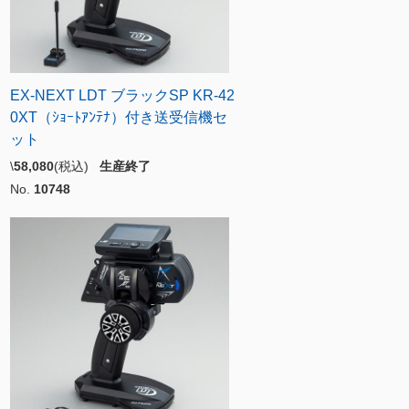
EX-NEXT LDT ブラックSP KR-42
0XT（ｼｮｰﾄｱﾝﾃﾅ）付き送受信機セ
ット
\
58,080
(税込)
生産終了
No.
10748