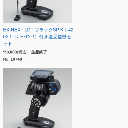
EX-NEXT LDT ブラックSP KR-42
0XT（ｼｮｰﾄｱﾝﾃﾅ）付き送受信機セ
ット
\
58,080
(税込)
生産終了
No.
10748