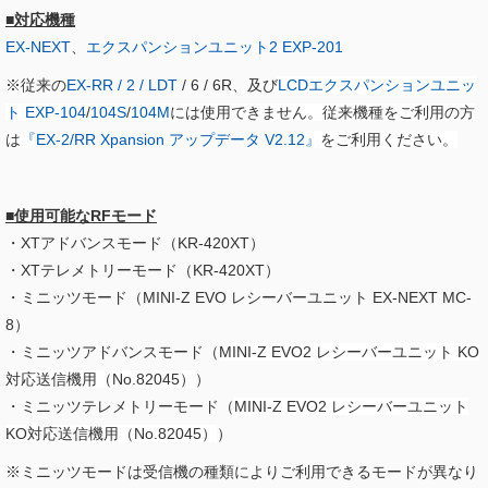
■対応機種
EX-NEXT
、
エクスパンションユニット2 EXP-201
※従来の
EX-RR / 2 / LDT
/ 6 / 6R、及び
LCDエクスパンションユニッ
ト EXP-104
/
104S
/
104M
には使用できません。従来機種をご利用の方
は
『
EX-2/RR Xpansion アップデータ V2.12​
』
をご利用ください。
■使用可能なRFモード
・XTアドバンスモード（KR-420XT）
・XTテレメトリーモード（KR-420XT）
・ミニッツモード（MINI-Z EVO レシーバーユニット EX-NEXT MC-
8）
・ミニッツアドバンスモード（
MINI-Z EVO2 レシーバーユニット KO
対応送信機用（No.82045）
）
・ミニッツテレメトリーモード（
MINI-Z EVO2 レシーバーユニット
KO対応送信機用（No.82045）
）
※ミニッツモードは受信機の種類によりご利用できるモードが異なり