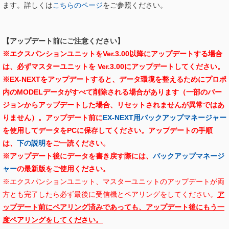
ます。詳しくは
こちらのページ
をご参照ください。
【アップデート前にご注意ください】
※エクスパンションユニットをVer.3.00以降にアップデートする場合
は、必ずマスターユニットを Ver.3.00にアップデートしてください。
※EX-NEXTをアップデートすると、データ環境を整えるためにプロポ
内のMODELデータがすべて削除される場合があります（一部のバー
ジョンからアップデートした場合、リセットされませんが異常ではあ
りません）。アップデート前に
EX-NEXT用バックアップマネージャー
を使用してデータをPCに保存してください。
アップデートの手順
は、
下の説明
をご一読ください。
※アップデート後にデータを書き戻す際には、
バックアップマネージ
ャー
の最新版をご使用ください。
※エクスパンションユニット、マスターユニットのアップデートが両
方とも完了したら必ず最後に受信機とペアリングをしてください。
ア
ップデート前にペアリング済みであっても、アップデート後にもう一
度ペアリングをしてください。