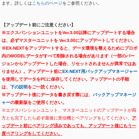
ます。詳しくは
こちらのページ
をご参照ください。
【アップデート前にご注意ください】
※エクスパンションユニットをVer.3.00以降にアップデートする場合
は、必ずマスターユニットを Ver.3.00にアップデートしてください。
※EX-NEXTをアップデートすると、データ環境を整えるためにプロポ
内のMODELデータがすべて削除される場合があります（一部のバー
ジョンからアップデートした場合、リセットされませんが異常ではあ
りません）。アップデート前に
EX-NEXT用バックアップマネージャー
を使用してデータをPCに保存してください。
アップデートの手順
は、
下の説明
をご一読ください。
※アップデート後にデータを書き戻す際には、
バックアップマネージ
ャー
の最新版をご使用ください。
※エクスパンションユニット、マスターユニットのアップデートが両
方とも完了したら必ず最後に受信機とペアリングをしてください。
ア
ップデート前にペアリング済みであっても、アップデート後にもう一
度ペアリングをしてください。