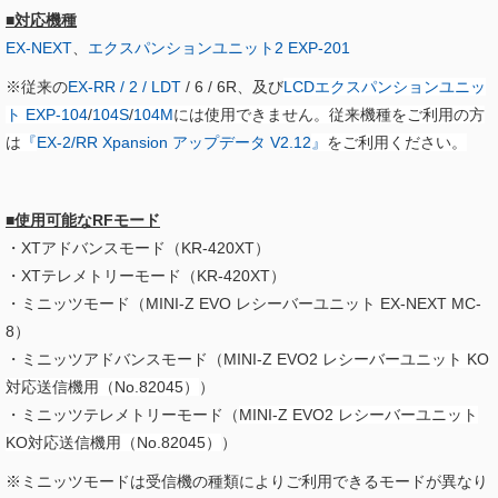
■対応機種
EX-NEXT
、
エクスパンションユニット2 EXP-201
※従来の
EX-RR / 2 / LDT
/ 6 / 6R、及び
LCDエクスパンションユニッ
ト EXP-104
/
104S
/
104M
には使用できません。従来機種をご利用の方
は
『
EX-2/RR Xpansion アップデータ V2.12​
』
をご利用ください。
■使用可能なRFモード
・XTアドバンスモード（KR-420XT）
・XTテレメトリーモード（KR-420XT）
・ミニッツモード（MINI-Z EVO レシーバーユニット EX-NEXT MC-
8）
・ミニッツアドバンスモード（
MINI-Z EVO2 レシーバーユニット KO
対応送信機用（No.82045）
）
・ミニッツテレメトリーモード（
MINI-Z EVO2 レシーバーユニット
KO対応送信機用（No.82045）
）
※ミニッツモードは受信機の種類によりご利用できるモードが異なり