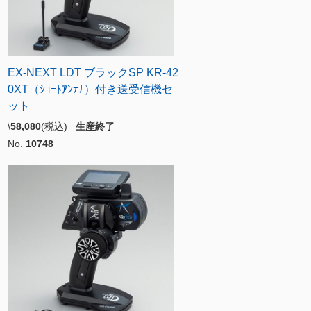
EX-NEXT LDT ブラックSP KR-42
0XT（ｼｮｰﾄｱﾝﾃﾅ）付き送受信機セ
ット
\
58,080
(税込)
生産終了
No.
10748