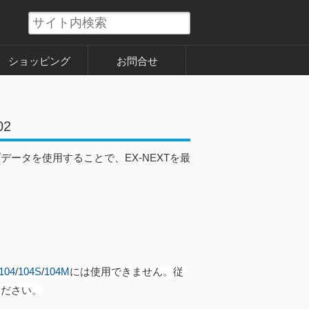
ショッピング
お問合せ
02
データを使用することで、EX-NEXTを最
04
/
104S
/
104M
には使用できません。従
ください。