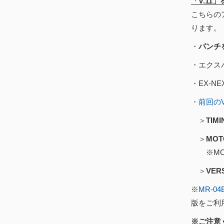
「V.1
こちらの
ります。
・
パンチ
・エクス
・EX-
・
前回のVer
＞
TI
＞
MO
※MOT
＞
VE
※
MR-04
版をご利
※ご注意