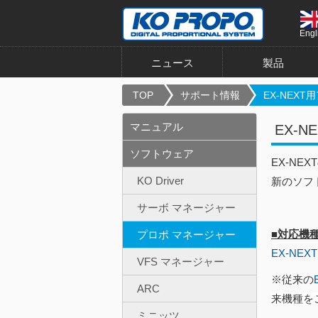
Engl
ニュース
製品
TOP
サポート情報
EX-NEXT用
マニュアル
EX-
ソフトウェア
EX-N
KO Driver
新のソフ
サーボ マネージャー
■対応機
プロポ マネージャー
EX-NEXT
VFS マネージャー
※従来の
ARC
来機種を
ミニッツ