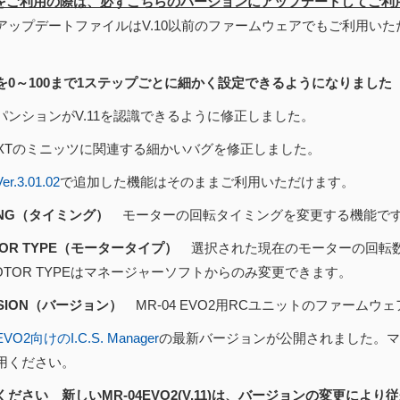
1」をご利用の際は、必ずこちらのバージョンにアップデートしてご利
アップデートファイルはV.10以前のファームウェアでもご利用い
を0～100まで1ステップごとに細かく設定できるようになりました（202
パンションがV.11を認識できるように修正しました。
NEXTのミニッツに関連する細かいバグを修正しました。
.3.01.02
で追加した機能はそのままご利用いただけます。
MING（タイミング）
モーターの回転タイミングを変更する機能で
TOR TYPE（モータータイプ）
選択された現在のモーターの回転数
OR TYPEはマネージャーソフトからのみ変更できます。
RSION（バージョン）
MR-04 EVO2用RCユニットのファーム
EVO2向けのI.C.S. Manager
の最新バージョンが公開されました。マ
用ください。
ください 新しいMR-04EVO2(V.11)は、バージョンの変更に