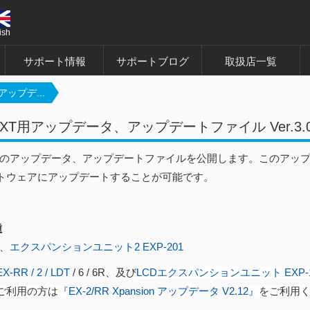
ish
サポート情報
サポートブログ
取扱店一覧
アップデ...
NEXT用アップデータ、アップデートファイル Ver.3.
EXTのアップデータ、アップデートファイルを公開します。このアップ
トウェアにアップデートすることが可能です。
種
、
エクスパンションユニット2 EXP-201
EX-RR / 2 / LDT
/ 6 / 6R、及び
LCDエクスパンションユニット EXP-1
ご利用の方は
『
EX-2/RR Xpansion アップデータ V2.12​
』
をご利用