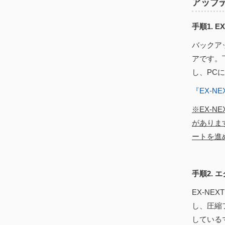
アップ
手順1. 
バックア
アです。
し、PC
『EX-
※EX-
がありま
ートを進
手順2. 
EX-N
し、圧縮
している