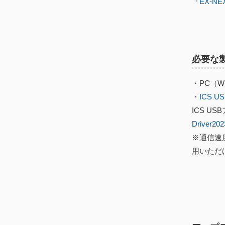
『EX-N
必要な
・PC（Win
・
ICS 
ICS 
Driver202
※通信速度
用いただ