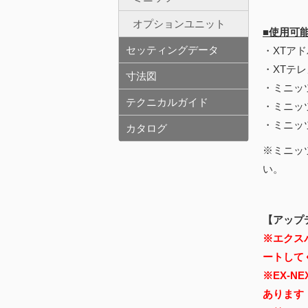
オプションユニット
■使用可
セッティングデータ
・XTアド
・XTテレ
寸法図
・ミニッツ
テクニカルガイド
・ミニッ
・ミニッ
カタログ
※ミニッ
い。
【アップ
※エクスパ
ートして
※EX-
あります