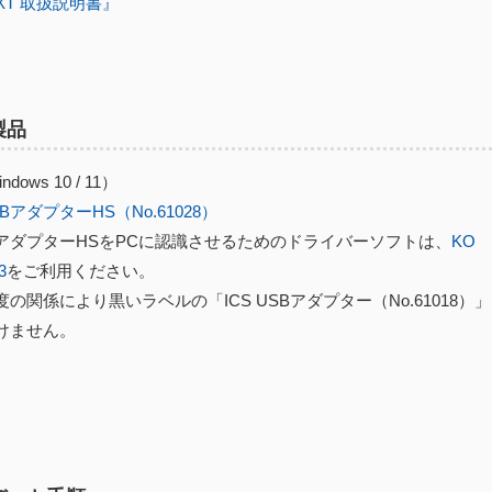
EXT 取扱説明書』
製品
dows 10 / 11）
USBアダプターHS（No.61028）
USBアダプターHSをPCに認識させるためのドライバーソフトは、
KO
3
をご利用ください。
の関係により黒いラベルの「ICS USBアダプター（No.61018）
けません。