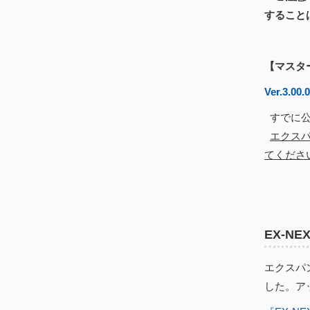
すること
【マスタ
Ver.3.00.
すでに公
エクスパ
てくださ
EX-N
エクスパン
した。アッ