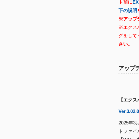
ト前に
E
下の説明
※アップ
※エクス
グをして
さい。
アップ
【エクス
Ver.3.02.
2025年
トファイ