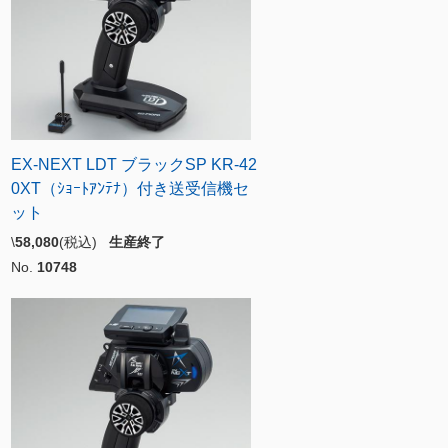
EX-NEXT LDT ブラックSP KR-42
0XT（ｼｮｰﾄｱﾝﾃﾅ）付き送受信機セ
ット
\
58,080
(税込)
生産終了
No.
10748