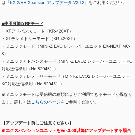
は
『
EX-2/RR Xpansion アップデータ V2.12​
』
をご利用ください。
■使用可能なRFモード
・XTアドバンスモード（KR-420XT）
・XTテレメトリーモード（KR-420XT）
・ミニッツモード（MINI-Z EVO レシーバーユニット EX-NEXT MC-
8）
・ミニッツアドバンスモード（
MINI-Z EVO2 レシーバーユニット KO
対応送信機用（No.82045）
）
・ミニッツテレメトリーモード（
MINI-Z EVO2 レシーバーユニット
KO対応送信機用（No.82045）
）
※ミニッツモードは受信機の種類によりご利用できるモードが異なり
ます。詳しくは
こちらのページ
をご参照ください。
【アップデート前にご注意ください】
※エクスパンションユニットをVer.3.00以降にアップデートする場合