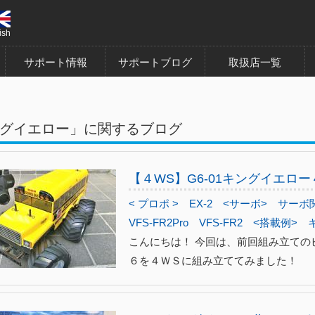
ish
サポート情報
サポートブログ
取扱店一覧
グイエロー」に関するブログ
【４WS】G6-01キングイエロ
< プロポ >
EX-2
<サーボ>
サーボ
VFS-FR2Pro
VFS-FR2
<搭載例>
こんにちは！ 今回は、前回組み立ての
６を４ＷＳに組み立ててみました！