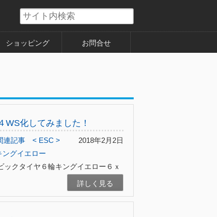
ショッピング
お問合せ
ー４WS化してみました！
関連記事
< ESC >
2018年2月2日
キングイエロー
ビックタイヤ６輪キングイエロー６ｘ
詳しく見る