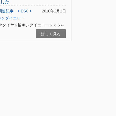
ました
関連記事
< ESC >
2018年2月1日
キングイエロー
クタイヤ６輪キングイエロー６ｘ６を
詳しく見る