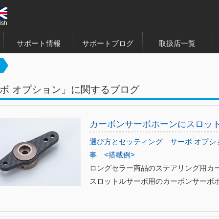
ish
サポート情報
サポートブログ
取扱店一覧
ボ オプション」に関するブログ
カーボンサーボホーンにスロッ
選び方とセッティング
サーボ オプシ
事
<搭載例>
ロングセラー商品のステアリング用カ
スロットルサーボ用のカーボンサーボ