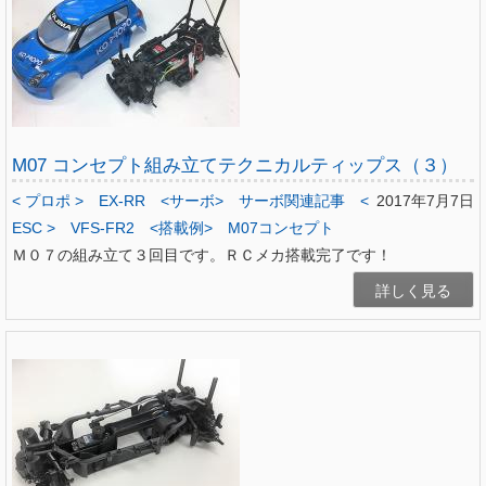
M07 コンセプト組み立てテクニカルティップス（３）
< プロポ >
EX-RR
<サーボ>
サーボ関連記事
<
2017年7月7日
ESC >
VFS-FR2
<搭載例>
M07コンセプト
Ｍ０７の組み立て３回目です。ＲＣメカ搭載完了です！
詳しく見る