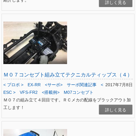
紹介します。
詳しく見る
Ｍ０７コンセプト組み立てテクニカルティップス（４）
< プロポ >
EX-RR
<サーボ>
サーボ関連記事
<
2017年7月8日
ESC >
VFS-FR2
<搭載例>
M07コンセプト
Ｍ０７の組み立て４回目です。ＲＣメカの配線をブラックアウト加
工します！
詳しく見る