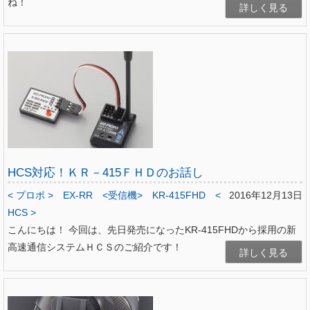
ね！
詳しく見る
HCS対応！ＫＲ－415ＦＨＤのお話し
< プロポ >
EX-RR
<受信機>
KR-415FHD
<
2016年12月13日
HCS >
こんにちは！ 今回は、先日発売になったKR-415FHDから採用の新
高速通信システムＨＣＳのご紹介です！
詳しく見る