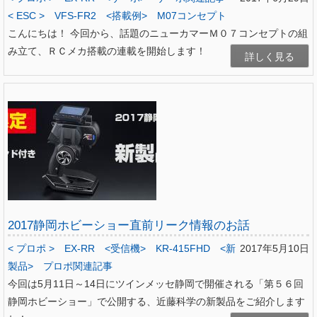
< ESC >
VFS-FR2
<搭載例>
M07コンセプト
こんにちは！ 今回から、話題のニューカマーＭ０７コンセプトの組
み立て、ＲＣメカ搭載の連載を開始します！
詳しく見る
2017静岡ホビーショー直前リーク情報のお話
< プロポ >
EX-RR
<受信機>
KR-415FHD
<新
2017年5月10日
製品>
プロポ関連記事
今回は5月11日～14日にツインメッセ静岡で開催される「第５６回
静岡ホビーショー」で公開する、近藤科学の新製品をご紹介します