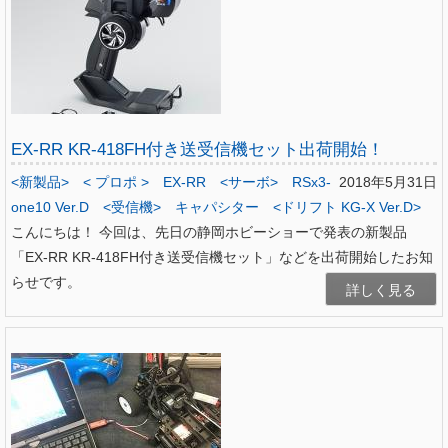
EX-RR KR-418FH付き送受信機セット出荷開始！
<新製品>
< プロポ >
EX-RR
<サーボ>
RSx3-
2018年5月31日
one10 Ver.D
<受信機>
キャパシター
<ドリフト KG-X Ver.D>
こんにちは！ 今回は、先日の静岡ホビーショーで発表の新製品
「EX-RR KR-418FH付き送受信機セット」などを出荷開始したお知
らせです。
詳しく見る