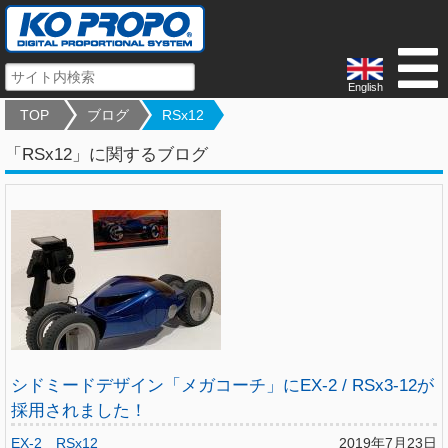
English
TOP
ブログ
RSx12
「RSx12」に関するブログ
シドミードデザイン「メガコーチ」にEX-2 / RSx3-12が
採用されました！
EX-2
RSx12
2019年7月23日