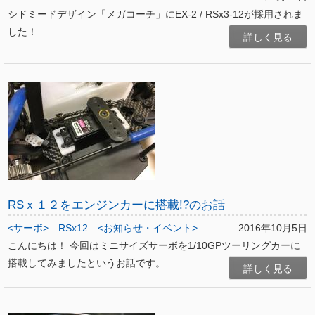
シドミードデザイン「メガコーチ」にEX-2 / RSx3-12が採用されま
した！
詳しく見る
RSｘ１２をエンジンカーに搭載!?のお話
<サーボ>
RSx12
<お知らせ・イベント>
2016年10月5日
こんにちは！ 今回はミニサイズサーボを1/10GPツーリングカーに
搭載してみましたというお話です。
詳しく見る