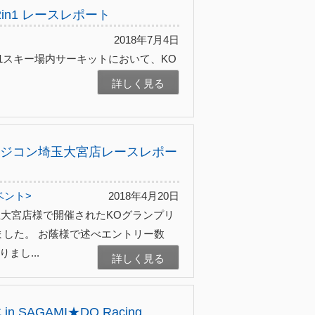
かば2in1 レースレポート
2018年7月4日
in1スキー場内サーキットにおいて、KO
詳しく見る
パーラジコン埼玉大宮店レースレポー
ベント>
2018年4月20日
埼玉大宮店様で開催されたKOグランプリ
した。 お蔭様で述べエントリー数
まし...
詳しく見る
戦 in SAGAMI★DO Racing