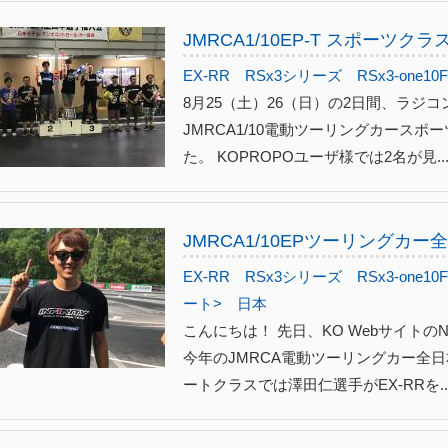
JMRCA1/10EP-T スポーツク
EX-RR
RSx3シリーズ
RSx3-one10Fl
8月25（土）26（日）の2日間、ラジコ
JMRCA1/10電動ツーリングカース
た。 KOPROPOユーザ様では2名が見..
JMRCA1/10EPツーリングカ
EX-RR
RSx3シリーズ
RSx3-one10Fl
ート>
日本
こんにちは！ 先日、KO Webサイト
今年のJMRCA電動ツーリングカー全
ートクラスでは澤田仁選手がEX-RRを..