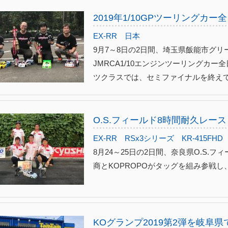
2019年1/10GPツーリングカー
EX-RR
日本
9月7～8日の2日間、埼玉県飯能市グリ
JMRCA1/10エンジンツーリングカ
ツクラスでは、セミファイナルを終えてか
O.S.フィールド8時間耐久レース
EX-RR
RSx3シリーズ
KR-415FHD
8月24～25日の2日間、奈良県O.S.
商とKOPROPOがタッグを組み参戦
KOグランプ2019第2弾を岐阜