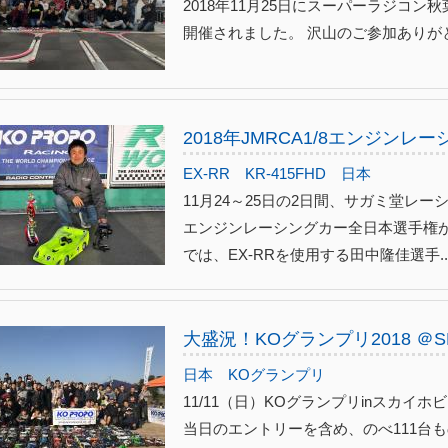
2018年11月25日にスーパーラジコ
開催されました。 沢山のご参加ありが
2018年JMRCA1/8エンジン
EX-RR
KR-415FHD
日本
11月24～25日の2日間、サガミ堂レーシ
エンジンレーシングカー全日本選手権が
では、EX-RRを使用する田中隆佳選手..
大盛況！KOグランプリ2018 ＠S
日本
KOグランプリ
11/11（日）KOグランプリinスカイ
当日のエントリーを含め、のべ111台