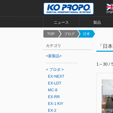
Engl
ニュース
製品
TOP
ブログ
日本
カテゴリ
「日本
<新製品>
-------------------------
1～30 / 
< プロポ >
EX-NEXT
EX-LDT
MC-8
EX-RR
EX-1 KIY
EX-2