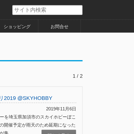
ショッピング
お問合せ
1 / 2
19 @SKYHOBBY
2019年11月6日
イホビーを埼玉県加須市のスカイホビーぼこ
日の開催予定が雨天のため延期になった
集...