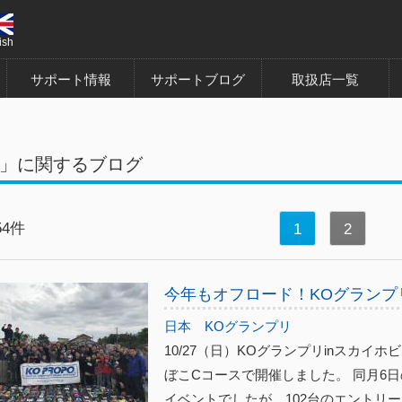
ish
サポート情報
サポートブログ
取扱店一覧
」に関するブログ
54件
1
2
今年もオフロード！KOグランプリ20
日本
KOグランプリ
10/27（日）KOグランプリinスカ
ぼこCコースで開催しました。 同月6
イベントでしたが、102台のエントリーが