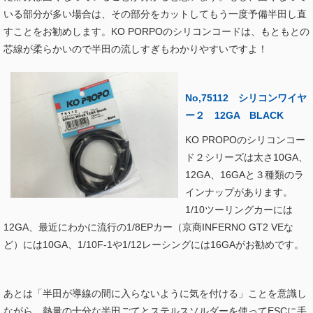
いる部分が多い場合は、その部分をカットしてもう一度予備半田し直
すことをお勧めします。KO PORPOのシリコンコードは、もともとの
芯線が柔らかいので半田の流しすぎもわかりやすいですよ！
No,75112
シリコンワイヤ
ー２ 12GA BLACK
KO PROPOのシリコンコー
ド２シリーズは太さ10GA、
12GA、16GAと３種類のラ
インナップがあります。
1/10ツーリングカーには
12GA、最近にわかに流行の1/8EPカー（京商INFERNO GT2 VEな
ど）には10GA、1/10F-1や1/12レーシングには16GAがお勧めです。
あとは「半田が導線の間に入らないように気を付ける」ことを意識し
ながら、熱量の十分な半田ごてとステルスソルダーを使ってESCに手